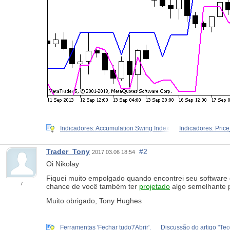
Indicadores: Accumulation Swing Index
Indicadores: Pri
Trader_Tony
#2
2017.03.06 18:54
Oi Nikolay
Fiquei muito empolgado quando encontrei seu software
7
chance de você também ter
projetado
algo semelhante 
Muito obrigado, Tony Hughes
Ferramentas 'Fechar tudo'/'Abrir'.
Discussão do artigo "Teo