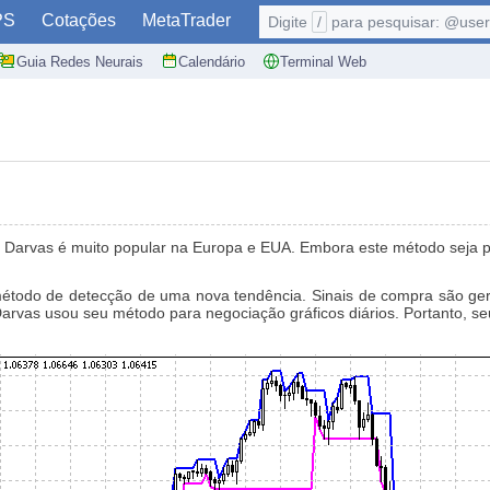
PS
Cotações
MetaTrader
Digite
/
para pesquisar: @user,
Guia Redes Neurais
Calendário
Terminal Web
s Darvas é muito popular na Europa e EUA. Embora este método seja p
étodo de detecção de uma nova tendência. Sinais de compra são ge
rvas usou seu método para negociação gráficos diários. Portanto, seu 