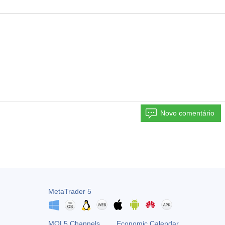
Novo comentário
MetaTrader 5
MQL5 Channels
Economic Calendar