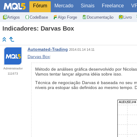
Fórum
Mercado
Sinais
Freelance
V
Artigos
CodeBase
Algo Forge
Documentação
Livro
Indicadores: Darvas Box
Automated-Trading
2014.01.14 14:11
Darvas Box
:
Administrador
Método de análises gráfica desenvolvido por Nicola
Vamos tentar lançar alguma idéia sobre isso.
111673
Técnica de negociação Darvas é baseada no seu m
níveis pra estopar são definidos ao mesmo tempo. Da