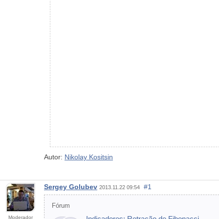
Autor:
Nikolay Kositsin
Sergey Golubev
#1
2013.11.22 09:54
Fórum
Moderador
Indicadores: Retração de Fibonacci