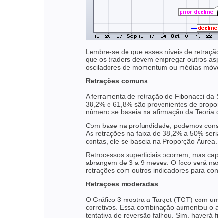
Lembre-se de que esses níveis de retraçã
que os traders devem empregar outros aspe
osciladores de momentum ou médias móve
Retrações comuns
A ferramenta de retração de Fibonacci da 
38,2% e 61,8% são provenientes de propo
número se baseia na afirmação da Teoria
Com base na profundidade, podemos consid
As retrações na faixa de 38,2% a 50% ser
contas, ele se baseia na Proporção Áurea.
Retrocessos superficiais ocorrem, mas ca
abrangem de 3 a 9 meses. O foco será na
retrações com outros indicadores para co
Retrações moderadas
O Gráfico 3 mostra a Target (TGT) com u
corretivos. Essa combinação aumentou o al
tentativa de reversão falhou. Sim, haverá