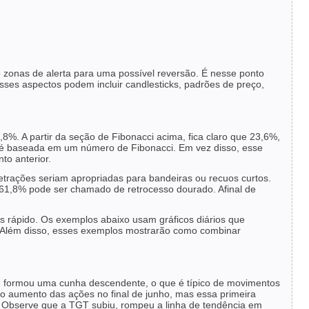
 zonas de alerta para uma possível reversão. É nesse ponto
sses aspectos podem incluir candlesticks, padrões de preço,
%. A partir da seção de Fibonacci acima, fica claro que 23,6%,
 é baseada em um número de Fibonacci. Em vez disso, esse
o anterior.
trações seriam apropriadas para bandeiras ou recuos curtos.
61,8% pode ser chamado de retrocesso dourado. Afinal de
s rápido. Os exemplos abaixo usam gráficos diários que
 Além disso, esses exemplos mostrarão como combinar
m formou uma cunha descendente, o que é típico de movimentos
 o aumento das ações no final de junho, mas essa primeira
a. Observe que a TGT subiu, rompeu a linha de tendência em