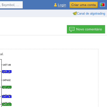
 $symbol, ...
Login
Criar uma conta
Canal de algotrading
Novo comentário
al.