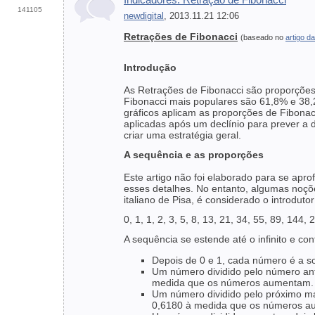
141105
newdigital
, 2013.11.21 12:06
Retrações de Fibonacci
(baseado no
artigo d
Introdução
As Retrações de Fibonacci são proporções 
Fibonacci mais populares são 61,8% e 38
gráficos aplicam as proporções de Fibonac
aplicadas após um declínio para prever a
criar uma estratégia geral.
A sequência e as proporções
Este artigo não foi elaborado para se apr
esses detalhes. No entanto, algumas noçõ
italiano de Pisa, é considerado o introdut
0, 1, 1, 2, 3, 5, 8, 13, 21, 34, 55, 89, 144, 2
A sequência se estende até o infinito e c
Depois de 0 e 1, cada número é a s
Um número dividido pelo número ant
medida que os números aumentam.
Um número dividido pelo próximo ma
0,6180 à medida que os números au