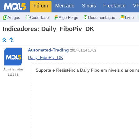
Fórum
Mercado
Sinais
Freelance
V
Artigos
CodeBase
Algo Forge
Documentação
Livro
Indicadores: Daily_FiboPiv_DK
Automated-Trading
2014.01.14 13:02
Daily_FiboPiv_DK
:
Administrador
Suporte e Resistência Daily Fibo em níveis diários
111673