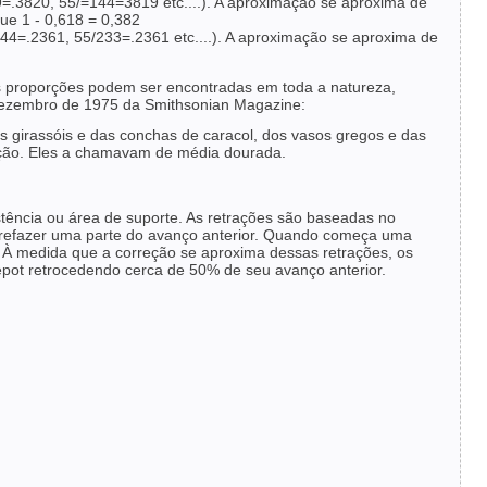
=.3820, 55/=144=3819 etc....). A aproximação se aproxima de
e 1 - 0,618 = 0,382
44=.2361, 55/233=.2361 etc....). A aproximação se aproxima de
s proporções podem ser encontradas em toda a natureza,
 de dezembro de 1975 da Smithsonian Magazine:
s girassóis e das conchas de caracol, dos vasos gregos e das
orção. Eles a chamavam de média dourada.
istência ou área de suporte. As retrações são baseadas no
e refazer uma parte do avanço anterior. Quando começa uma
o. À medida que a correção se aproxima dessas retrações, os
Depot retrocedendo cerca de 50% de seu avanço anterior.