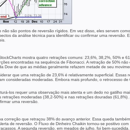
o não são pontos de reversão rígidos. Em vez disso, eles servem como
ctos da análise técnica para identificar ou confirmar uma reversão. E
is.
StockCharts mostra quatro retrações comuns: 23,6%, 38,2%, 50% e 61,8
rções encontradas na sequência de Fibonacci. A retração de 50% não
 da Dow de que as médias geralmente refazem metade de seu moviment
erar que uma retração de 23,6% é relativamente superficial. Essas re
iam consideradas moderadas. Embora mais profundo, o retrocesso de 
pturá-los requer uma observação mais atenta e um dedo no gatilho mai
s retrações moderadas (38,2-50%) e nas retrações douradas (61,8%).
nfirmar uma reversão.
ma correção que retraçou 38% do avanço anterior. Essa queda també
erta de reversão. O Fluxo de Dinheiro Chaikin tornou-se positivo com
 fracassos. A segunda reversão, em meados de julho, foi bem-sucedid