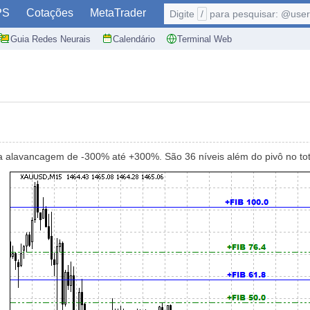
PS
Cotações
MetaTrader
Digite
/
para pesquisar: @user,
Guia Redes Neurais
Calendário
Terminal Web
 na alavancagem de -300% até +300%. São 36 níveis além do pivô no tot