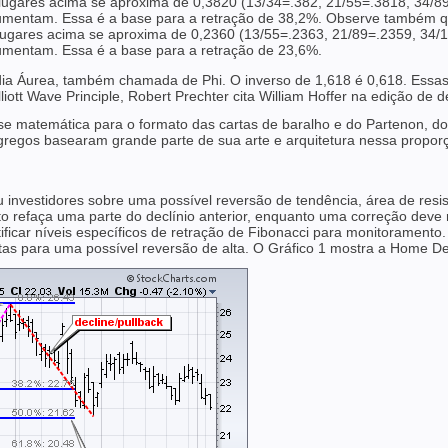
 lugares acima se aproxima de 0,3820 (13/34=.382, 21/55=.3818, 34/89
mentam. Essa é a base para a retração de 38,2%. Observe também qu
 lugares acima se aproxima de 0,2360 (13/55=.2363, 21/89=.2359, 34/1
mentam. Essa é a base para a retração de 23,6%.
dia Áurea, também chamada de Phi. O inverso de 1,618 é 0,618. Essa
, Elliott Wave Principle, Robert Prechter cita William Hoffer na edição
ase matemática para o formato das cartas de baralho e do Partenon, do
s gregos basearam grande parte de sua arte e arquitetura nessa prop
ou investidores sobre uma possível reversão de tendência, área de res
to refaça uma parte do declínio anterior, enquanto uma correção dev
tificar níveis específicos de retração de Fibonacci para monitorament
ertas para uma possível reversão de alta. O Gráfico 1 mostra a Home 