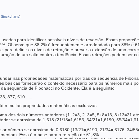
a Stockcharts
)
usadas para identificar possíveis níveis de reversão. Essas proporç
,2%. Observe que 38,2% é frequentemente arredondado para 38% e 61
ci para definir os níveis de retração e prever a extensão de uma co
 duração de um salto contra a tendência. Essas retrações podem ser 
ofundar nas propriedades matemáticas por trás da sequência de Fibona
es básicas fornecerão o contexto necessário para os números mais p
or da sequência de Fibonacci no Ocidente. Ela é a seguinte:
33, 377, 610......
ontém muitas propriedades matemáticas exclusivas.
oma dos dois números anteriores (1+2=3, 2+3=5, 5+8=13, 8+13=21 etc.
erior se aproxima de 1,618 (21/13=1,6153, 34/21=1,6190, 55/34=1,61
ior número se aproxima de 0,6180 (13/21=,6190, 21/34=,6176, 34/55=,
mentam. Essa é a base para a retração de 61,8%.