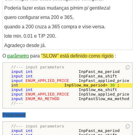
Poderia fazer estas mudanças p/mim p/ gentileza!
quero configurar ema 200 e 365,
quando a 200 cruza a 365 compra e vise-versa.
lote min. 0.01 e T/P 200.
Agradeço desde já.
O
parâmetro
para
"SLOW" está definido como rígido
:
//--- input parameters
input
int
                   InpFast_ma_period      
input
int
                   InpFast_ma_shift       
input
ENUM_APPLIED_PRICE
    InpFast_applied_price  
int
                   InpSlow_ma_period= 
30
 ;      
input
int
                   InpSlow_ma_shift       
input
ENUM_APPLIED_PRICE
    InpSlow_applied_price  
input
ENUM_MA_METHOD
        InpFastSlow_ma_method  
//---
Prescrever
//--- input parameters
input
int
                   InpFast_ma_period      