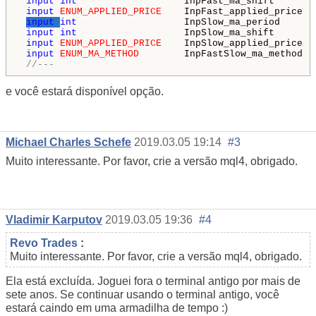
input
int
                   InpFast_ma_shift       
input
ENUM_APPLIED_PRICE
    InpFast_applied_price  
input
int
                   InpSlow_ma_period      
input
int
                   InpSlow_ma_shift       
input
ENUM_APPLIED_PRICE
    InpSlow_applied_price  
input
ENUM_MA_METHOD
        InpFastSlow_ma_method  
//---
e você estará disponível opção.
Michael Charles Schefe
2019.03.05 19:14
#3
Muito interessante. Por favor, crie a versão mql4, obrigado.
Vladimir Karputov
2019.03.05 19:36
#4
Revo Trades
:
Muito interessante. Por favor, crie a versão mql4, obrigado.
Ela está excluída. Joguei fora o terminal antigo por mais de
sete anos. Se continuar usando o terminal antigo, você
estará caindo em uma armadilha de tempo :)