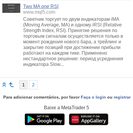
Two MA one RSI
www.mql5.com
Советник торгует по двум индикаторам iMA
(Moving Average, MA) и одному iRSI (Relative
Strength Index, RSI). Принятие решения по
торговым сигналам осуществляется только в
момент рождения нового бара, а трейлинг и
закрытие позиций при достижении прибыли
работают на каждом тике. Применено
нестандартное решение: период усреднения
индикатора Slow...
1
2
Para adicionar comentários, por favor
Faça o login
ou
registrar
Baixe a
MetaTrader 5