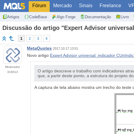
Fórum
Mercado
Sinais
Freelance
V
Artigos
CodeBase
Algo Forge
Documentação
Livro
Discussão do artigo "Expert Advisor universa
1
2
3
4
MetaQuotes
2017.10.17 13:51
Novo artigo
Expert Advisor universal: indicador CUnIndi
Moderador
O artigo descreve o trabalho com indicadores atr
318013
que, a partir deste ponto, a estrutura do projeto 
A captura de tela abaixo mostra um trecho do teste 