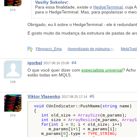
Vasiliy Sokolov
:
Para essa finalidade, existe o
HedgeTerminal
, cuja 
574
para o HedgeTerminal. Mas, para popularizar o mec
Obrigado, eu li sobre o HedgeTerminal - ele é redunda
E gosto muito da mudança da estrutura de pastas de arq
Fibonacci_Ema
Aprendizado de máquina no
MetaTrade
igorbel
#4
2017.08.16 23:08
O que você quer dizer com
especialista universal
? Acho
estão todas em MQL5.
139
Viktor Vlasenko
#5
2017.08.25 17:14
void
 CUnIndicator::PushName(
string
 name)

{

int
 old_size = 
ArraySize
(m_params);

574
int
 size = 
ArrayResize
(m_params, 
ArrayS
for
(
int
 i = 
0
; i < old_size; i++)

      m_params[i+
1
] = m_params[i];

   m_params[
0
].type = 
TYPE_STRING
;
