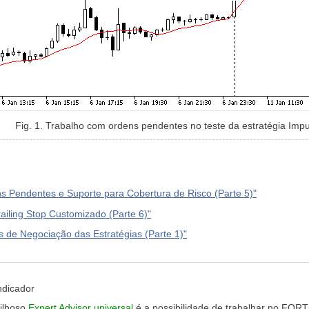
Fig. 1. Trabalho com ordens pendentes no teste da estratégia Impu
ns Pendentes e Suporte para Cobertura de Risco (Parte 5)"
railing Stop Customizado (Parte 6)"
s de Negociação das Estratégias (Parte 1)"
ndicador
vilhoso
Expert Advisor universal
é a possibilidade de trabalhar no FORT