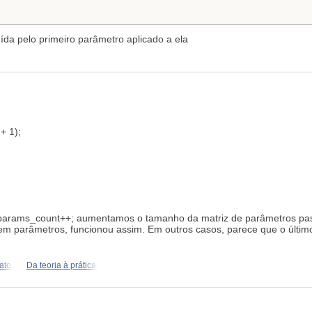
ída pelo primeiro parâmetro aplicado a ela
+ 1);
_params_count++; aumentamos o tamanho da matriz de parâmetros pa
m parâmetros, funcionou assim. Em outros casos, parece que o último 
ato,
Da teoria à prática.