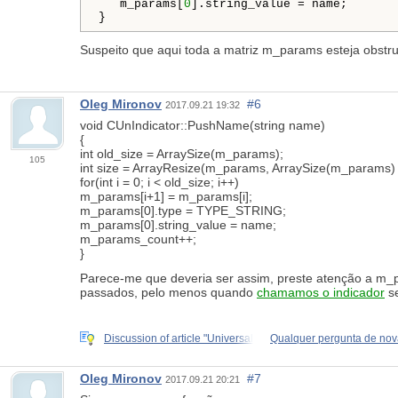
   m_params[
0
].string_value = name;

}
Suspeito que aqui toda a matriz m_params esteja obstru
Oleg Mironov
#6
2017.09.21 19:32
void CUnIndicator::PushName(string name)
{
int old_size = ArraySize(m_params);
105
int size = ArrayResize(m_params, ArraySize(m_params) 
for(int i = 0; i < old_size; i++)
m_params[i+1] = m_params[i];
m_params[0].type = TYPE_STRING;
m_params[0].string_value = name;
m_params_count++;
}
Parece-me que deveria ser assim, preste atenção a m
passados, pelo menos quando
chamamos o indicador
se
Discussion of article "Universal
Qualquer pergunta de nov
Oleg Mironov
#7
2017.09.21 20:21