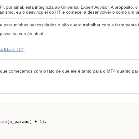
API, por sinal, está integrada ao Universal Expert Advisor. A propósito,
anismo, eu o desvinculei do HT e comecei a desenvolvê-lo como um p
nte para minhas necessidades e não quero trabalhar com a ferramenta 
uivos na versão atual.
r 5 build 2121:
 que começamos com o fato de que ele é tanto para o MT4 quanto para
ize
(m_params) + 
1
);
