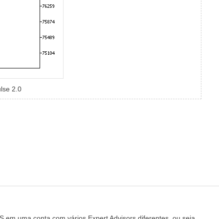
lse 2.0
S em uma conta com vários Expert Advisors diferentes, ou seja,