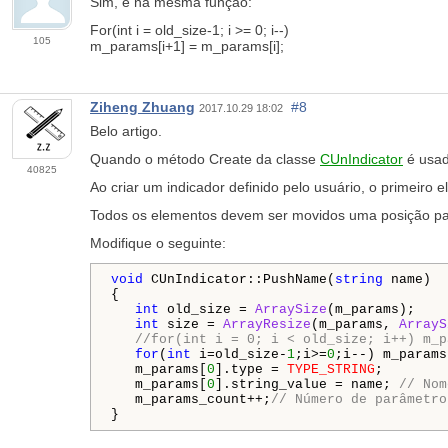
Sim, e na mesma função:
For(int i = old_size-1; i >= 0; i--)
105
m_params[i+1] = m_params[i];
Ziheng Zhuang
#8
2017.10.29 18:02
Belo artigo.
Quando o método Create da classe
CUnIndicator
é usad
40825
Ao criar um indicador definido pelo usuário, o primeir
Todos os elementos devem ser movidos uma posição para
Modifique o seguinte:
void
 CUnIndicator::PushName(
string
 name)

{

int
 old_size = 
ArraySize
(m_params);

int
 size = 
ArrayResize
(m_params, 
ArrayS
//for(int i = 0; i < old_size; i++) m_p
for
(
int
 i=old_size-
1
;i>=
0
;i--) m_params
   m_params[
0
].type = 
TYPE_STRING
;

   m_params[
0
].string_value = name; 
// Nom
   m_params_count++;
// Número de parâmetro
}