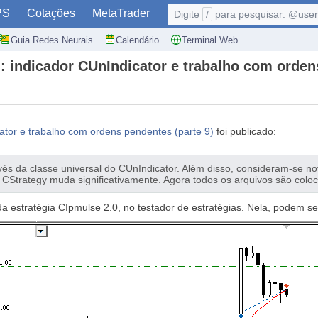
PS
Cotações
MetaTrader
Digite
/
para pesquisar: @user,
Guia Redes Neurais
Calendário
Terminal Web
l: indicador CUnIndicator e trabalho com orden
cator e trabalho com ordens pendentes (parte 9)
foi publicado:
avés da classe universal do CUnIndicator. Além disso, consideram-se 
do CStrategy muda significativamente. Agora todos os arquivos são colo
da estratégia CIpmulse 2.0, no testador de estratégias. Nela, podem s