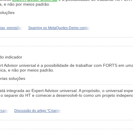
a, e não por meios padrão.
soluções
as, previsões
Sparring on MetaQuotes-Demo contas
do indicador
rt Advisor universal é a possibilidade de trabalhar com FORTS em uma 
gica, e não por meios padrão.
rias soluções
está integrada ao Expert Advisor universal. A propósito, o universal ex
 o separei do HT e comecei a desenvolvê-lo como um projeto indepen
rcado
Discussão do artigo "Criando