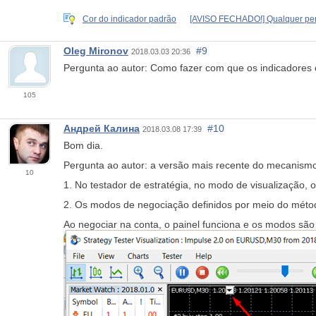
Cor do indicador padrão
[AVISO FECHADO!] Qualquer pe
Oleg Mironov
#9
2018.03.03 20:36
Pergunta ao autor: Como fazer com que os indicadore
105
Андрей Калина
#10
2018.03.08 17:39
Bom dia.
Pergunta ao autor: a versão mais recente do mecanismo 
10
1. No testador de estratégia, no modo de visualização,
2. Os modos de negociação definidos por meio do mét
Ao negociar na conta, o painel funciona e os modos são 