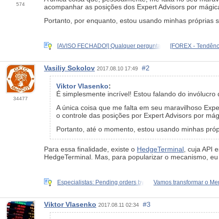
574
acompanhar as posições dos Expert Advisors por mágic
Portanto, por enquanto, estou usando minhas próprias 
[AVISO FECHADO!] Qualquer pergunta
[FOREX - Tendênci
Vasiliy Sokolov
#2
2017.08.10 17:49
Viktor Vlasenko
:
É simplesmente incrível! Estou falando do invólucro 
34477
A única coisa que me falta em seu maravilhoso Expe
o controle das posições por Expert Advisors por má
Portanto, até o momento, estou usando minhas próp
Para essa finalidade, existe o
HedgeTerminal
, cuja API 
HedgeTerminal. Mas, para popularizar o mecanismo, eu
Especialistas: Pending orders by
Vamos transformar o Me
Viktor Vlasenko
#3
2017.08.11 02:34