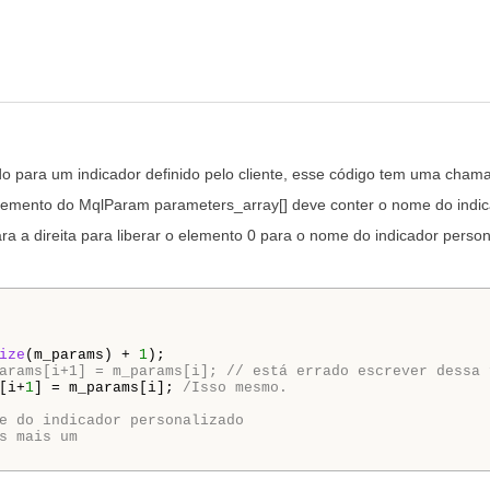
o para um indicador definido pelo cliente, esse código tem uma cha
o elemento do MqlParam parameters_array[] deve conter o nome do indi
 a direita para liberar o elemento 0 para o nome do indicador person
ize
(m_params) + 
1
);

arams[i+1] = m_params[i]; // está errado escrever dessa 
[i+
1
] = m_params[i]; 
/Isso mesmo.
e do indicador personalizado
s mais um 