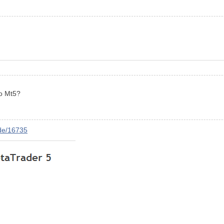
 o Mt5?
ode/16735