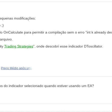
quenas modificações:
 ;)
 do OnCalculate para permitir a compilação sem o erro "int k already dec
 arquivo.
ity
Trading Strategies
", onde descobri esse indicador DToscillator.
Preço Médio após uma
os do indicador selecionado quando estiver usando um EA?