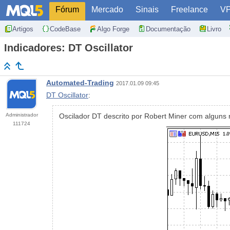
Fórum
Mercado
Sinais
Freelance
V
Artigos
CodeBase
Algo Forge
Documentação
Livro
Indicadores: DT Oscillator
Automated-Trading
2017.01.09 09:45
DT Oscillator
:
Administrador
Oscilador DT descrito por Robert Miner com alguns r
111724