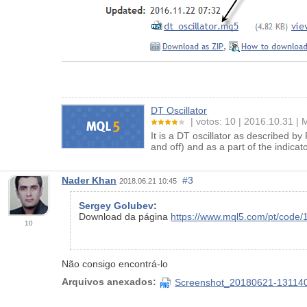
DT Oscillator
votos: 10
2016.10.31
M
It is a DT oscillator as described by
and off) and as a part of the indicato
Nader Khan
#3
2018.06.21 10:45
Sergey Golubev
:
Download da página
https://www.mql5.com/pt/code/
10
Não consigo encontrá-lo
Arquivos anexados:
Screenshot_20180621-13114