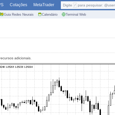
PS
Cotações
MetaTrader
Digite
/
para pesquisar: @user,
Guia Redes Neurais
Calendário
Terminal Web
ecursos adicionais.