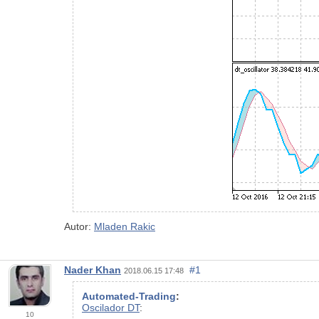
Autor:
Mladen Rakic
Nader Khan
#1
2018.06.15 17:48
Automated-Trading
:
Oscilador DT
:
10