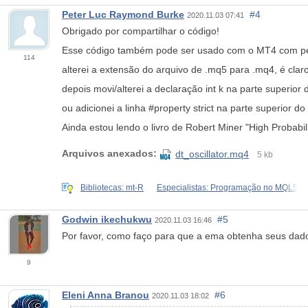
Peter Luc Raymond Burke
#4
2020.11.03 07:41
Obrigado por compartilhar o código!
Esse código também pode ser usado com o MT4 com pe
114
alterei a extensão do arquivo de .mq5 para .mq4, é claro
depois movi/alterei a declaração int k na parte superior
ou adicionei a linha #property strict na parte superior do
Ainda estou lendo o livro de Robert Miner "High Probabil
Arquivos anexados:
dt_oscillator.mq4
5 kb
Bibliotecas: mt-R
Especialistas: Programação no MQL5
Godwin ikechukwu
#5
2020.11.03 16:46
Por favor, como faço para que a ema obtenha seus dad
9
Eleni Anna Branou
#6
2020.11.03 18:02