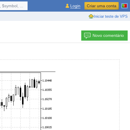
 $symbol, ...
Login
Criar uma conta
Iniciar teste de VPS
Novo comentário