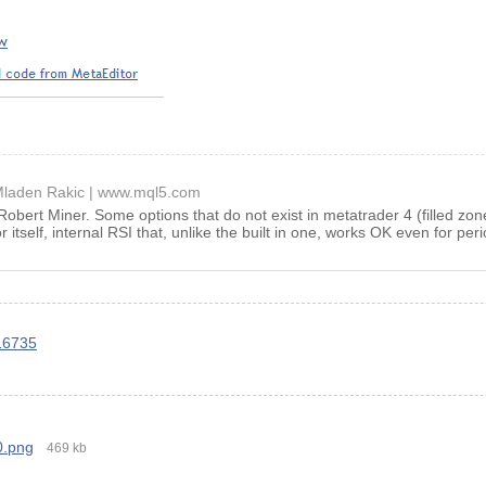
laden Rakic
www.mql5.com
 Robert Miner. Some options that do not exist in metatrader 4 (filled zo
r itself, internal RSI that, unlike the built in one, works OK even for peri
16735
0.png
469 kb