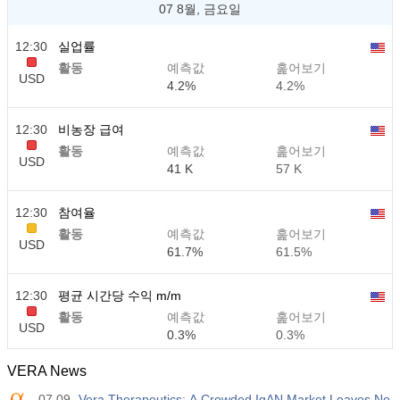
07 8월, 금요일
12:30
실업률
활동
예측값
훑어보기
USD
4.2%
4.2%
12:30
비농장 급여
활동
예측값
훑어보기
USD
41 K
57 K
12:30
참여율
활동
예측값
훑어보기
USD
61.7%
61.5%
12:30
평균 시간당 수익 m/m
활동
예측값
훑어보기
USD
0.3%
0.3%
VERA News
12:30
평균 시간당 수익 y/y
07.09
Vera Therapeutics: A Crowded IgAN Market Leaves No