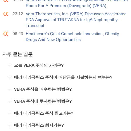
활동
예측값
훑어보기
USD
Room For A Premium (Downgrade) (VERA)
3.5%
3.5%
23:12
Vera Therapeutics, Inc. (VERA) Discusses Accelerated
FDA Approval of TRUTAKNA for IgA Nephropathy
12:30
개인 비농업 급여
Transcript
활동
예측값
훑어보기
USD
40 K
49 K
06.23
Healthcare's Quiet Comeback: Innovation, Obesity
Drugs And New Opportunities
12:30
U6 실업률
자주 묻는 질문
활동
예측값
훑어보기
USD
7.9%
7.9%
오늘 VERA 주식의 가격은?
17:00
베이커 휴즈 US Oil Rig Count
베라 테라퓨틱스 주식이 배당금을 지불하는지 여부는?
활동
예측값
훑어보기
USD
451
VERA 주식을 매수하는 방법은?
VERA 주식에 투자하는 방법은?
17:00
베이커 휴즈 미국 총 리그 수
활동
예측값
훑어보기
USD
베라 테라퓨틱스 주식 최고가는?
588
베라 테라퓨틱스 최저가는?
19:00
연방 소비자 신용도 m/m