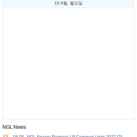
10 8월, 월요일
NGL News
08.05
NGL Energy Partners LP Common Units 2027 Q1 -