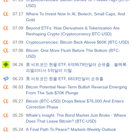
USD)
07.17
Where To Invest Now In AI, Biotech, Small Caps, And
Gold
07.09
Beyond ETFs: How Derivatives & Tokenization Are
Reshaping Crypto (Cryptocurrency:BTC-USD)
07.09
Cryptocurrencies: Bitcoin Back Above $60K (BTC-USD)
07.06
Bitcoin: One More Flush Before The Bottom (BTC-
USD)
06.26
美 비트코인 현물 ETF, 6억9579만달러 순유출…블랙록·
피델리티서 5억달러 이탈
06.23
美 비트코인 현물 ETF, 6819만달러 순유출
06.03
Bitcoin Potential Near-Term Bullish Reversal Emerging
From The Sub-$70K Plunge
05.27
Bitcoin (BTC-USD) Drops Below $76,000 And Enters
Correction Phase
05.25
Whale's Insight: The Bond Market Just Broke - Where
Does That Leave Bitcoin? (BTC-USD)
05.24
A Final Path To Peace? Markets Weekly Outlook