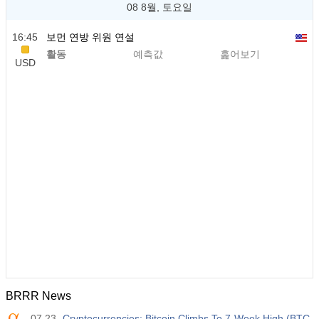
08 8월, 토요일
16:45
보먼 연방 위원 연설
활동
예측값
훑어보기
USD
BRRR News
07.23
Cryptocurrencies: Bitcoin Climbs To 7-Week High (BTC-