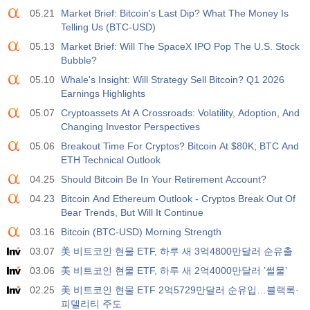
05.21
Market Brief: Bitcoin's Last Dip? What The Money Is
Telling Us (BTC-USD)
05.13
Market Brief: Will The SpaceX IPO Pop The U.S. Stock
Bubble?
05.10
Whale's Insight: Will Strategy Sell Bitcoin? Q1 2026
Earnings Highlights
05.07
Cryptoassets At A Crossroads: Volatility, Adoption, And
Changing Investor Perspectives
05.06
Breakout Time For Cryptos? Bitcoin At $80K; BTC And
ETH Technical Outlook
04.25
Should Bitcoin Be In Your Retirement Account?
04.23
Bitcoin And Ethereum Outlook - Cryptos Break Out Of
Bear Trends, But Will It Continue
03.16
Bitcoin (BTC-USD) Morning Strength
03.07
美 비트코인 현물 ETF, 하루 새 3억4800만달러 순유출
03.06
美 비트코인 현물 ETF, 하루 새 2억4000만달러 ’썰물’
02.25
美 비트코인 현물 ETF 2억5729만달러 순유입…블랙록·
피델리티 주도