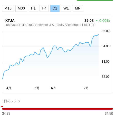
M15
M30
H1
H4
D1
W1
MN
XTJA
35.08
0.00%
Innovator ETFs Trust Innovator U.S. Equity Accelerated Plus ETF
1日のレンジ
34.78
34.80