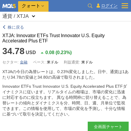
クォート
ログイン
通貨 / XTJA
株に戻る
XTJA: Innovator ETFs Trust Innovator U.S. Equity
Accelerated Plus ETF
34.78
USD
0.08
(
0.23%
)
セクター:
金融
ベース:
米ドル
利益通貨:
米ドル
XTJAの今日の為替レートは、
0.23%
変化しました。日中、通貨は1あ
たり34.78の安値と34.80の高値で取引されました。
Innovator ETFs Trust Innovator U.S. Equity Accelerated Plus ETFダ
イナミクスに従います。リアルタイムの相場は、市場の変化に迅速
に対応するのに役立ちます。 異なる時間枠に切り替えることで、為
替レートの傾向とダイナミクスを分、時間、日、週、月単位で監視
できます。この情報を使用して、市場の変化を予測し、十分な情報
に基づいて取引を決定してください。
全画面チャート