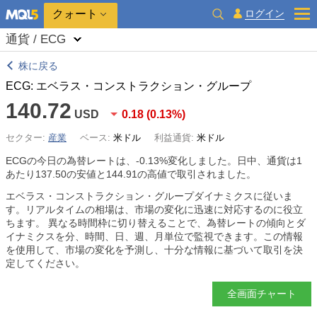
クォート
ログイン
通貨 / ECG
株に戻る
ECG: エベラス・コンストラクション・グループ
140.72
USD
0.18
(
0.13%
)
セクター:
産業
ベース:
米ドル
利益通貨:
米ドル
ECGの今日の為替レートは、
-0.13%
変化しました。日中、通貨は1
あたり137.50の安値と144.91の高値で取引されました。
エベラス・コンストラクション・グループダイナミクスに従いま
す。リアルタイムの相場は、市場の変化に迅速に対応するのに役立
ちます。 異なる時間枠に切り替えることで、為替レートの傾向とダ
イナミクスを分、時間、日、週、月単位で監視できます。この情報
を使用して、市場の変化を予測し、十分な情報に基づいて取引を決
定してください。
全画面チャート