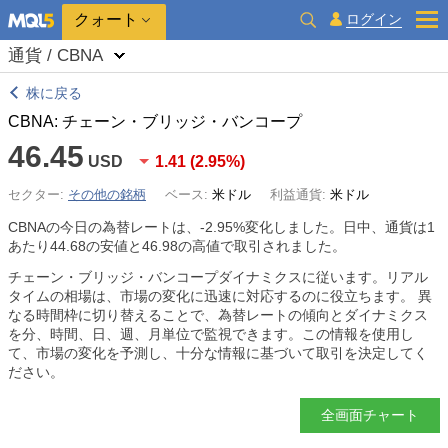
クォート
ログイン
通貨 / CBNA
株に戻る
CBNA: チェーン・ブリッジ・バンコープ
46.45
USD
1.41
(
2.95%
)
セクター:
その他の銘柄
ベース:
米ドル
利益通貨:
米ドル
CBNAの今日の為替レートは、
-2.95%
変化しました。日中、通貨は1
あたり44.68の安値と46.98の高値で取引されました。
チェーン・ブリッジ・バンコープダイナミクスに従います。リアル
タイムの相場は、市場の変化に迅速に対応するのに役立ちます。 異
なる時間枠に切り替えることで、為替レートの傾向とダイナミクス
を分、時間、日、週、月単位で監視できます。この情報を使用し
て、市場の変化を予測し、十分な情報に基づいて取引を決定してく
ださい。
全画面チャート