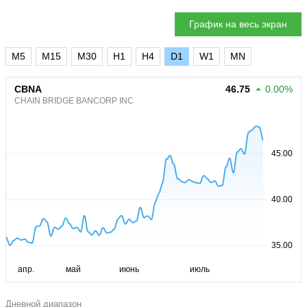
График на весь экран
M5
M15
M30
H1
H4
D1
W1
MN
CBNA
46.75
0.00%
CHAIN BRIDGE BANCORP INC
Дневной диапазон