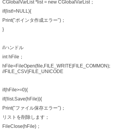
CGlobalVarList *list = new CGlobalVarList；
if(list!=NULL){
Print("ポインタ作成エラー")；
}
//ハンドル
int hFile；
hFile=FileOpen(file,FILE_WRITE|FILE_COMMON);
//FILE_CSV|FILE_UNICODE
if(hFile>=0){
if(!list.Save(hFile)){
Print("ファイル保存エラー")；
リストを削除します；
FileClose(hFile)；