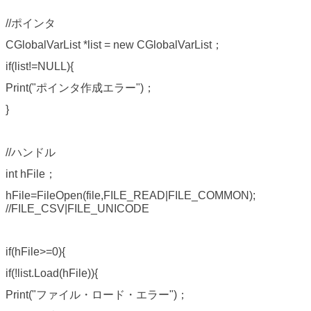
//ポインタ
CGlobalVarList *list = new CGlobalVarList；
if(list!=NULL){
Print("ポインタ作成エラー")；
}
//ハンドル
int hFile；
hFile=FileOpen(file,FILE_READ|FILE_COMMON);
//FILE_CSV|FILE_UNICODE
if(hFile>=0){
if(!list.Load(hFile)){
Print("ファイル・ロード・エラー")；