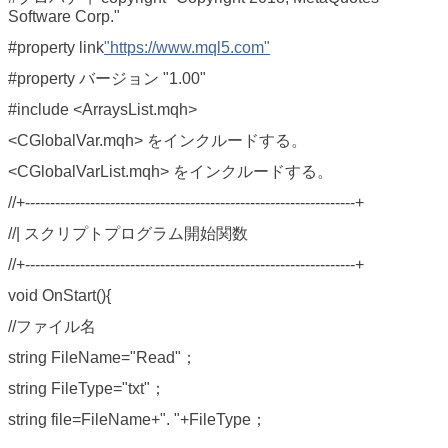
Software Corp."
#property link
"https://www.mql5.com"
#property バージョン "1.00"
#include <ArraysList.mqh>
<CGlobalVar.mqh> をインクルードする。
<CGlobalVarList.mqh> をインクルードする。
//+------------------------------------------------------------------+
//| スクリプトプログラム開始関数
//+------------------------------------------------------------------+
void OnStart(){
//ファイル名
string FileName="Read"；
string FileType="txt"；
string file=FileName+". "+FileType；