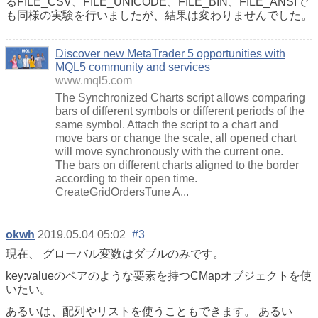
るFILE_CSV、FILE_UNICODE、FILE_BIN、FILE_ANSIで
も同様の実験を行いましたが、結果は変わりませんでした。
Discover new MetaTrader 5 opportunities with
MQL5 community and services
www.mql5.com
The Synchronized Charts script allows comparing
bars of different symbols or different periods of the
same symbol. Attach the script to a chart and
move bars or change the scale, all opened chart
will move synchronously with the current one.
The bars on different charts aligned to the border
according to their open time.
CreateGridOrdersTune A...
okwh
2019.05.04 05:02
#3
現在、
グローバル変数はダブルのみです。
key:valueのペアのような要素を持つCMapオブジェクトを使
いたい。
あるいは、配列やリストを使うこともできます。 あるい