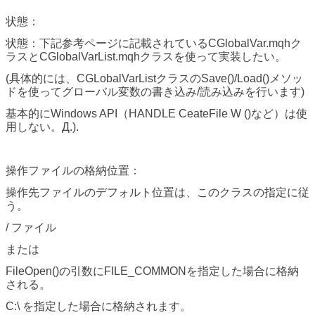
状態：
状態：下記参考ページに記載されているCGlobalVar.mqhク
ラスとCGlobalVarList.mqhクラスを使って実装したい。
(具体的には、CGLobalVarListクラスのSave()/Load()メソッ
ドを使ってグローバル変数の書き込み/読み込みを行います)
基本的にWindows API（HANDLE CeateFile W ()など）は使
用しない。Д.).
操作ファイルの格納位置：
操作先ファイルのデフォルト位置は、このクラスの指定に従
う。
/ ファイル
または
FileOpen()の引数にFILE_COMMONを指定した場合に格納
される。
C:\ を指定した場合に格納されます。