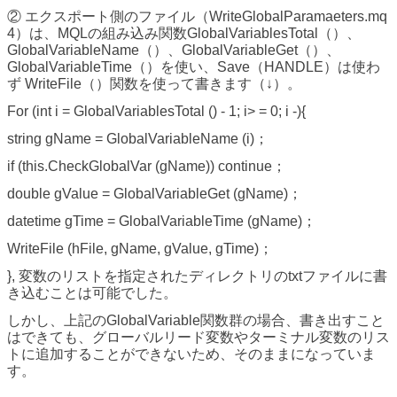
② エクスポート側のファイル（WriteGlobalParamaeters.mq
4）は、MQLの組み込み関数GlobalVariablesTotal（）、
GlobalVariableName（）、GlobalVariableGet（）、
GlobalVariableTime（）を使い、Save（HANDLE）は使わ
ず WriteFile（）関数を使って書きます（↓）。
For (int i = GlobalVariablesTotal () - 1; i> = 0; i -){
string gName = GlobalVariableName (i)；
if (this.CheckGlobalVar (gName)) continue；
double gValue = GlobalVariableGet (gName)；
datetime gTime = GlobalVariableTime (gName)；
WriteFile (hFile, gName, gValue, gTime)；
}, 変数のリストを指定されたディレクトリのtxtファイルに書
き込むことは可能でした。
しかし、上記のGlobalVariable関数群の場合、書き出すこと
はできても、グローバルリード変数やターミナル変数のリス
トに追加することができないため、そのままになっていま
す。