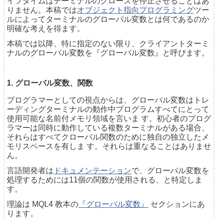
イフタイムはテーミナルのクローズを停止させることはあ
りません。本稿では
オブジェクト指向プログラミング
ツー
ルによってターミナルのグローバル変数とは何であるのか
明確な考えを得ます。
本稿では以降、特に指定のない限り、クライアントターミ
ナルのグローバル変数を『グローバル変数』と呼びます。
1. グローバル変数、関数
プログラマーとしての視点からは、グローバル変数はトレ
ーディングターミナルの動作中プログラムすべてにとって
使用可能な名前付メモリ領域を言いま す。初心者のプログ
ラマーは同時に動作している複数ターミナルがある場合、
それらはすべてクローバル関数のために独自の独立したメ
モリスペースを有しま す。それらは重なることはありませ
ん。
言語開発者は
ドキュメンテーション
で、グローバル変数を
処理するためには11個の関数が使用される、と特定しま
す。
理論は MQL4 教本の
『グローバル変数』
セクションにあ
ります。