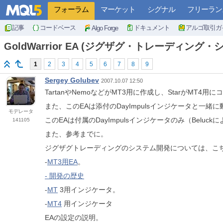
フォーラム
マーケット
シグナル
フリーラン
記事
コードベース
ドキュメント
アルゴ取引ガ
Algo Forge
GoldWarrior EA (ジグザグ・トレーディング・
1
2
3
4
5
6
7
8
9
Sergey Golubev
2007.10.07 12:50
TartanやNemoなどがMT3用に作成し、StarがMT4
また、このEAは添付のDayImpulsインジケータと一
モデレータ
このEAは付属のDayImpulsインジケータのみ（Beluc
141105
また、参考までに。
ジグザグトレーディングのシステム開発については、こ
-
MT3用EA
。
- 開発の歴史
-
MT
3用インジケータ。
-
MT4
用インジケータ
EAの設定の説明。