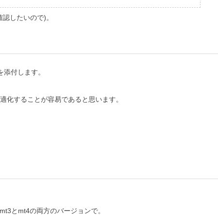
を確認したいので)。
15を添付します。
適化することが容易であると思います。
 mt3とmt4の両方のバージョンで。