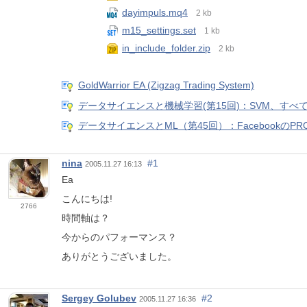
dayimpuls.mq4
2 kb
m15_settings.set
1 kb
in_include_folder.zip
2 kb
GoldWarrior EA (Zigzag Trading System)
データサイエンスと機械学習(第15回)：SVM、す
データサイエンスとML（第45回）：Facebookの
nina
#1
2005.11.27 16:13
Ea
こんにちは!
2766
時間軸は？
今からのパフォーマンス？
ありがとうございました。
Sergey Golubev
#2
2005.11.27 16:36