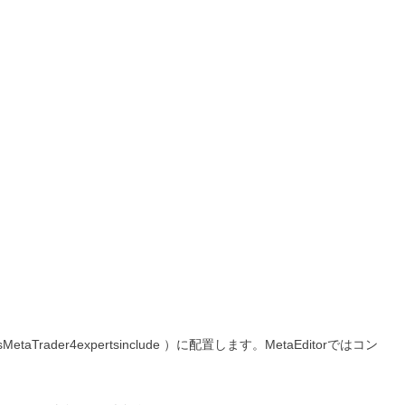
MetaTrader4expertsinclude ）に配置します。MetaEditorではコン