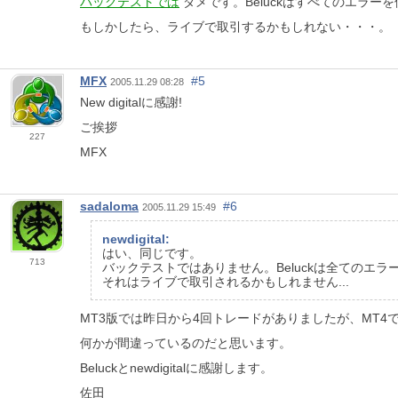
バックテストでは
ダメです。Beluckはすべてのエラ
もしかしたら、ライブで取引するかもしれない・・・。
MFX
#5
2005.11.29 08:28
New digitalに感謝!
ご挨拶
227
MFX
sadaloma
#6
2005.11.29 15:49
newdigital:
はい、同じです。
713
バックテストではありません。Beluckは全ての
それはライブで取引されるかもしれません...
MT3版では昨日から4回トレードがありましたが、MT4
何かが間違っているのだと思います。
Beluckとnewdigitalに感謝します。
佐田