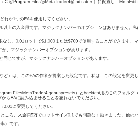
:㊙Program Files㊙MetaTrader4㊙indicators）に配置し、Met
ります。どれか1つのEAを使用してください。
、2,000ドル以上の入金用です。マジックナンバーのオプションはありません。私はこ
最低入金額の制限なし。0.01ロットで$1,000または$700で使用することが
r02bと同じですが、マジックナンバーオプションがあります。
ior02b_miniと同じですが、マジックナンバーオプションがあります。
2=60など）は、このEAの作者が提案した設定です。私は、この設定を変
 FilesMetaTrader4 genuspresets）とbacktest用のこのフォルダ（例：
ダからEAに読み込ませることを忘れないでください。
→0.01に変更してください。
で確認したところ、入金額5万でロットサイズ0.1でも問題なく動きました。
倍率）です。