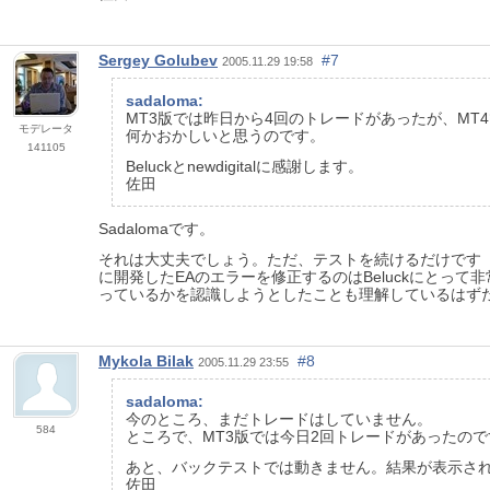
Sergey Golubev
#7
2005.11.29 19:58
sadaloma:
MT3版では昨日から4回のトレードがあったが、MT
モデレータ
何かおかしいと思うのです。
141105
Beluckとnewdigitalに感謝します。
佐田
Sadalomaです。
それは大丈夫でしょう。ただ、テストを続けるだけです（も
に開発したEAのエラーを修正するのはBeluckにとって
っているかを認識しようとしたことも理解しているはず
Mykola Bilak
#8
2005.11.29 23:55
sadaloma:
今のところ、まだトレードはしていません。
584
ところで、MT3版では今日2回トレードがあったので
あと、バックテストでは動きません。結果が表示さ
佐田