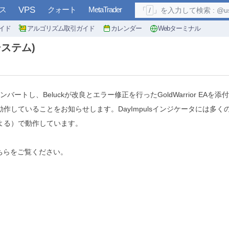
ス
VPS
クォート
MetaTrader
「
/
」を入力して検索 : @user, 
イド
アルゴリズム取引ガイド
カレンダー
Webターミナル
システム)
用にコンバートし、Beluckが改良とエラー修正を行ったGoldWarrior 
緒に動作していることをお知らせします。DayImpulsインジケータには多
kによる）で動作しています。
ちらをご覧ください。