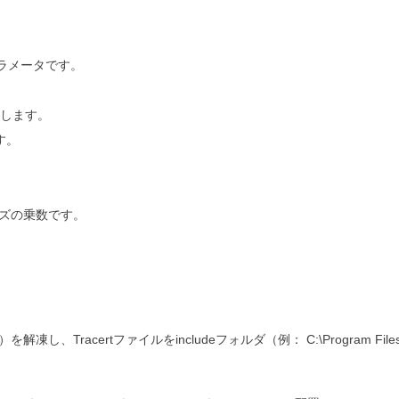
ーのパラメータです。
トします。
す。
サイズの乗数です。
。
ip）を解凍し、Tracertファイルをincludeフォルダ（例： C:\Program Files