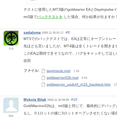
テストに使用したMT3版のgoldwarior EAとDay
mt3版で
バックテストを
した場合、何か結果が出ますか
sadaloma
#9
2005.11.30 01:17
MT3でのバックテストでは、EAは正常にオープントレード/クロー
先ほども言いましたが、MT4版は全くトレードを開きま
713
このEAは期待できそうなので、バグをキャッチしてほし
佐田
ファイル:
dayimpuls.mql
1 kb
goldwarrior02b.mql
9 kb
goldwarrior_usdchf_m15_backtest.htm
10
Mykola Bilak
#10
2005.11.30 09:59
GoldWarriror02bは、mt3版と同じで、最終的にデ
もし、0.1ロットの後に3ロットオープンさせたくない場合は、k
584