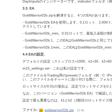
DayImpulsのインジケーターです。indicatorフォルダ（例：C
3.3. EA
.
GoldWarrior02b.zipを解凍すると、4つのEAがあ
- GoldWarrior02b EAを使用します。0.1ロット
テストしています。
- GoldWarrior02b_mini。0.01ロットで、
- GoldWarrior02b.1。このEAはGoldWarrio
- GoldWarrior02b.1mini。このEAはGoldWarr
4.4
.
EAの設定
。
デフォルトの設定（ストップロス=1000、k1=30、k
m15_settings.set - これは私の設定です。
このファイルをTrading用のpresetsフォルダ（例：C: \Program
い。このファイルをチャートに貼り付ける際に、フォル
ロットサイズが0.01の場合は、設定でロットサイズを0.1
なお、このバージョン（GoldWarrior02b EA）
設定で最も重要なのは、k1とk2（2順目のロットサイズ
ファイル:
goldwarrior02b.zip
12 kb