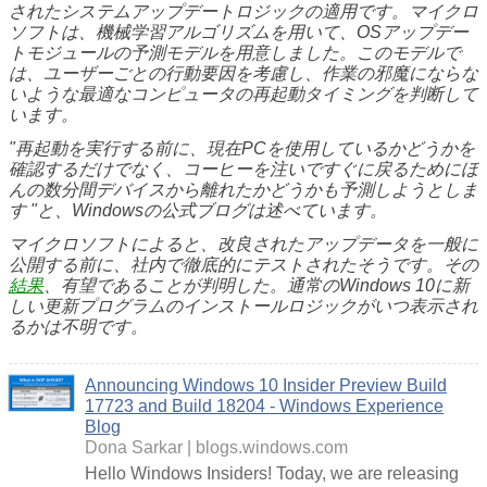
されたシステムアップデートロジックの適用です。マイクロ
ソフトは、機械学習アルゴリズムを用いて、OSアップデー
トモジュールの予測モデルを用意しました。このモデルで
は、ユーザーごとの行動要因を考慮し、作業の邪魔にならな
いような最適なコンピュータの再起動タイミングを判断して
います。
"再起動を実行する前に、現在PCを使用しているかどうかを
確認するだけでなく、コーヒーを注いですぐに戻るためにほ
んの数分間デバイスから離れたかどうかも予測しようとしま
す "と、Windowsの公式ブログは述べています。
マイクロソフトによると、改良されたアップデータを一般に
公開する前に、社内で徹底的にテストされたそうです。その
結果
、有望であることが判明した。通常のWindows 10に新
しい更新プログラムのインストールロジックがいつ表示され
るかは不明です。
Announcing Windows 10 Insider Preview Build
17723 and Build 18204 - Windows Experience
Blog
Dona Sarkar
blogs.windows.com
Hello Windows Insiders! Today, we are releasing