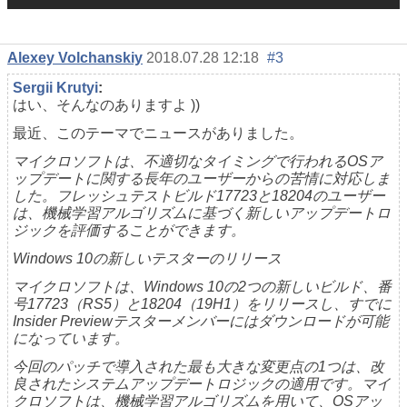
Alexey Volchanskiy
2018.07.28 12:18
#3
Sergii Krutyi
:
はい、そんなのありますよ ))
最近、このテーマでニュースがありました。
マイクロソフトは、不適切なタイミングで行われるOSア
ップデートに関する長年のユーザーからの苦情に対応しま
した。フレッシュテストビルド17723と18204のユーザー
は、機械学習アルゴリズムに基づく新しいアップデートロ
ジックを評価することができます。
Windows 10の新しいテスターのリリース
マイクロソフトは、Windows 10の2つの新しいビルド、番
号17723（RS5）と18204（19H1）をリリースし、すでに
Insider Previewテスターメンバーにはダウンロードが可能
になっています。
今回のパッチで導入された最も大きな変更点の1つは、改
良されたシステムアップデートロジックの適用です。マイ
クロソフトは、機械学習アルゴリズムを用いて、OSアッ