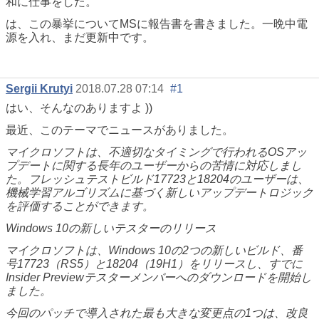
和に仕事をした。
は、この暴挙についてMSに報告書を書きました。一晩中電
源を入れ、まだ更新中です。
Sergii Krutyi
2018.07.28 07:14
#1
はい、そんなのありますよ ))
最近、このテーマでニュースがありました。
マイクロソフトは、不適切なタイミングで行われるOSアッ
プデートに関する長年のユーザーからの苦情に対応しまし
た。フレッシュテストビルド17723と18204のユーザーは、
機械学習アルゴリズムに基づく新しいアップデートロジック
を評価することができます。
Windows 10の新しいテスターのリリース
マイクロソフトは、Windows 10の2つの新しいビルド、番
号17723（RS5）と18204（19H1）をリリースし、すでに
Insider Previewテスターメンバーへのダウンロードを開始し
ました。
今回のパッチで導入された最も大きな変更点の1つは、改良