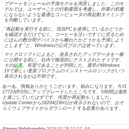
プデートモジュールの予測モデルを用意しました。このモ
デルでは、ユーザーごとの行動要因を考慮し、作業の邪魔
にならないような最適なコンピュータの再起動タイミング
を判断しています。
"再起動を実行する前に、現在PCを使用しているかどうか
を確認するだけでなく、コーヒーを注いですぐに戻るため
にほんの数分間デバイスから離れたかどうかも予測しよう
とします "と、Windowsの公式ブログは述べています。
マイクロソフトによると、改良されたアップデータを一般
に公開する前に、社内で徹底的にテストされたそうです。
その
結果
、有望であることが判明した。通常のWindows
10で新しい更新プログラムのインストールロジックがいつ
表示されるかは不明です。
あーあ、情報ありがとうございます、励みになります。今日
17723(RS5
)にアップグレードしたところです
、5時間は漫然
と過ごしていたはずです、何度か再起動も
しました。
Update Centerから18204(19H1)が表示されないので、おそ
らくウェブサイトからダウンロード
する必要があります。
Alexey Volchanskiy
2018.07.28 12:27
#4