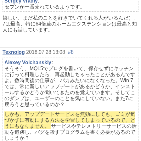
Sergey Vradiy
:
セブンが一番売れているようです。
嬉しい、まだ私のことを好きでいてくれる人がいるんだ）。
7は最高、特に64倍速のホームエクステンションは最高と知
人にも話しています。
Texnolog
2018.07.28 13:08
#8
Alexey Volchanskiy
:
そうそう、MQL5でプログを書いて、保存せずにキッチン
に行って料理したら、再起動しちゃったことがあるんです
よ。数時間後の仕事が、バカみたいになくなった。Win 7
では、常に新しいアップデートがあるかどうか、インスト
ールするかどうか聞いてきたのを覚えています。そしてこ
のダンプは、ユーザーのことを気にしていない。また7に
戻ろうと思っているのか？
しかも、アップデートサービスを無効にしても、ゴミが気
づかずに有効にする方法を学習してしまっているので、ど
うにもなりません。
サービスやテレメトリーサービスの活
動を追跡し、バグを殺すプログラムを書く必要があるので
しょうか？