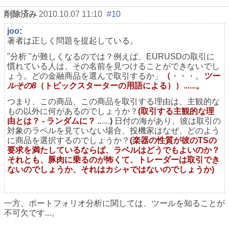
削除済み
2010.10.07 11:10
#10
joo
:
著者は正しく問題を提起している。
"分析 "が難しくなるのでは？例えば、EURUSDの取引に
慣れている人は、その名前を見つけることができないでし
ょう。どの金融商品を選んで取引するか」
（
・・・。
ツー
ルその8
（トピックスターターの用語による））......。
つまり、この商品、この商品を取引する理由は、主観的な
もの以外に何があるのでしょうか？
(取引する主観的な理
由とは？ - ランダムに？ .
.....
)
日付の海があり、彼は取引の
対象のラベルを見ていない場合、投機家はなぜ、どのよう
に商品を選択するのでしょうか？
(楽器の性質が彼のTSの
要求を満たしているならば、ラベルはどうでもよいのか？
それとも、豚肉に乗るのが怖くて、トレーダーは取引でき
ないのでしょうか、それはカシャではないのでしょうか)
一方、ポートフォリオ分析に関しては、ツールを知ることが
不可欠です...。