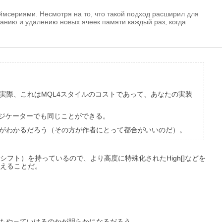
ймсериями. Несмотря на то, что такой подход расширил для
данию и удалению новых ячеек памяти каждый раз, когда
。実際、これはMQL4スタイルのコストであって、あなたの実装
ンジケーターでも同じことができる。
とがわかるだろう（その方が作者にとって都合がいいのだ）。
フト）を持っているので、より高度に特殊化されたHigh[]などを
換えることだ。
くてもやっていけるのかが明らかになるだろう。