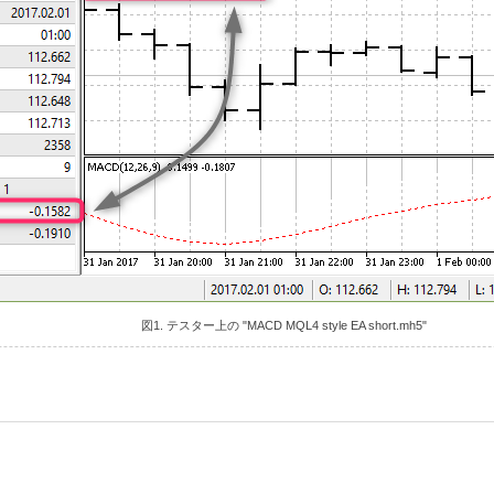
図1. テスター上の "MACD MQL4 style EA short.mh5"