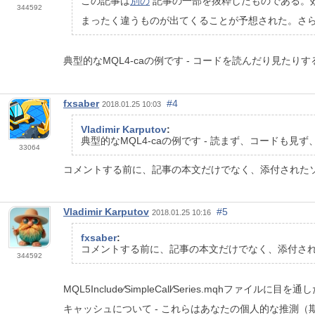
この記事は
別の
記事の一部を抜粋したものである。効率的
344592
まったく違うものが出てくることが予想された。さらに、
典型的なMQL4-caの例です - コードを読んだり見たり
fxsaber
#4
2018.01.25 10:03
Vladimir Karputov
:
典型的なMQL4-caの例です - 読まず、コードも見ず
33064
コメントする前に、記事の本文だけでなく、添付されたソース（Ind
Vladimir Karputov
#5
2018.01.25 10:16
fxsaber
:
コメントする前に、記事の本文だけでなく、添付されたソース（
344592
MQL5Include∕SimpleCall∕Series.mqhファイル
キャッシュについて - これらはあなたの個人的な推測（