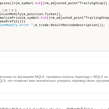
pLoss()>(m_symbol.
Ask
()+m_adjusted_point*TrailingStop)) 
正して終了する
itionModify(m_position.Ticket(),

malizePrice(m_symbol.
Ask
()+m_adjusted_point*TrailingStop
akeProfit()))

ionModify error "
,m_trade.ResultRetcodeDescription());

авочника по функциям MQL4, призвана помочь переходу с MQL4 н
QL5, что позволит вам значительно ускорить перевод своих прогр