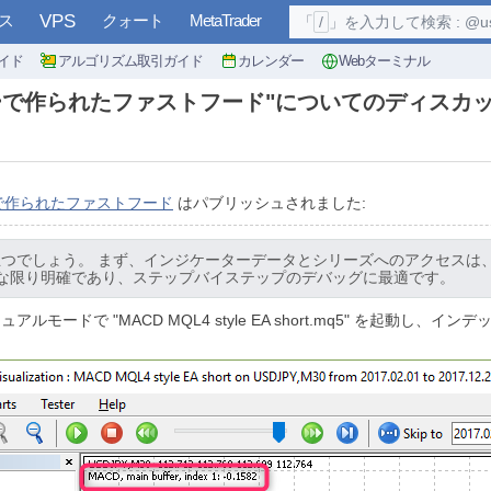
ス
VPS
クォート
MetaTrader
「
/
」を入力して検索 : @user, 
イド
アルゴリズム取引ガイド
カレンダー
Webターミナル
ーで作られたファストフード"についてのディスカ
で作られたファストフード
はパブリッシュされました:
立つでしょう。 まず、インジケーターデータとシリーズへのアクセスは、通
可能な限り明確であり、ステップバイステップのデバッグに最適です。
ルモードで "MACD MQL4 style EA short.mq5" を起動