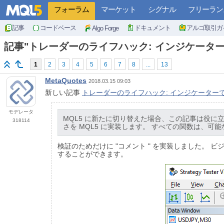
フォーラム
マーケット
シグナル
フリーラン
記事
コードベース
ドキュメント
アルゴ取引ガ
Algo Forge
記事"トレーダーのライフハック: インジケータ
1
2
3
4
5
6
7
8
...
13
MetaQuotes
2018.03.15 09:03
新しい記事
トレーダーのライフハック: インジケーター
モデレータ
MQL5 に新たに切り替えた場合、この記事は役に
318114
さを MQL5 に実装します。 すべての関数は、
検証のためだけに "コメント " を実装しました。 ビジュア
することができます。