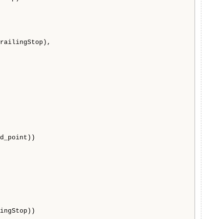
railingStop),

d_point))

ingStop))
