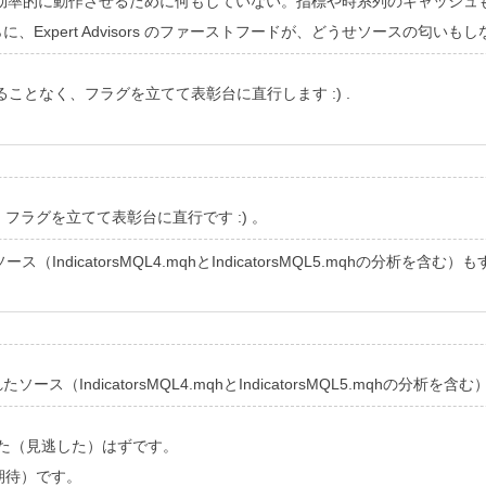
に動作させるために何もしていない。指標や時系列のキャッシュもない。Hig
Expert Advisors のファーストフードが、どうせソースの匂い
することなく、フラグを立てて表彰台に直行します :) .
、フラグを立てて表彰台に直行です :) 。
icatorsMQL4.mqhとIndicatorsMQL5.mqhの分析を含む
IndicatorsMQL4.mqhとIndicatorsMQL5.mqhの分析
に目を通した（見逃した）はずです。
期待）です。