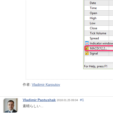
作者:
Vladimir Karputov
Vladimir Pastushak
#1
2018.01.25 09:04
素晴らしい...