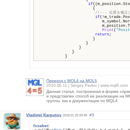
if
((m_position.Sto
                       {

//--- 位置を修
if
(!m_trade.Pos
                           m_symbol.Nor
                           m_position.T
Print
(
"Posit
return
;

                       }

                    }

                 }

              }

           }
Переход с MQL4 на MQL5
2010.05.11
Sergey Pavlov
www.mql5.com
Данная статья, построенная в форме спр
и представлен способ ее реализации на M
группы, как в документации по MQL4.
Vladimir Karputov
#3
2018.01.25 09:48
fxsaber
: