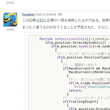
113511
fxsaber
#2
2018.01.25 09:38
この記事は
別の
記事の一部を抜粋したものである。効率的に動
まったく違うものが出てくることが予想された。さらに、Ex
33064
for
(
int
 i=
PositionsTotal
()-
1
;i>=
0
;i-
if
(m_position.SelectByIndex(i)) 
if
(m_position.
Symbol
()==m_symb
           {

//--- ロング・ポジションを建て
if
(m_position.PositionType(
              {

//--- 閉鎖すべきか？
if
(MacdCurrent>
0
 && Macd
                  MacdCurrent>(MACDClos
                 {

//--- ポジションを閉じ
if
(!m_trade.PositionC
Print
(
"PositionClo
return
;

                 }

//--- トレーリング・ストッ
if
(TrailingStop>
0
)

                 {

if
(m_position.PriceCu