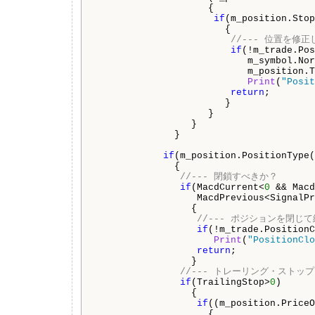
                    {

if
(m_position.Stop
                       {

//--- 位置を修
if
(!m_trade.Pos
                           m_symbol.Nor
                           m_position.T
Print
(
"Posit
return
;

                       }

                    }

                 }

              }

if
(m_position.PositionType(
              {

//--- 閉鎖すべきか？
if
(MacdCurrent<
0
 && Macd
                  MacdPrevious<SignalPr
                 {

//--- ポジションを閉じ
if
(!m_trade.PositionC
Print
(
"PositionClo
return
;

                 }

//--- トレーリング・ストッ
if
(TrailingStop>
0
)

                 {

if
((m_position.PriceO
                    {
