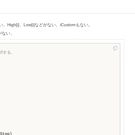
i]、Low[i]などがない。iCustomもない。
がない。
択する。
Stop)
