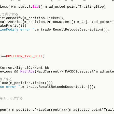
Loss()<m_symbol.
Bid
()-m_adjusted_point*TrailingStop)

正して終了する
itionModify(m_position.Ticket(),

malizePrice(m_position.PriceCurrent()-m_adjusted_point*T
akeProfit()))

ionModify error "
,m_trade.ResultRetcodeDescription());

)==
POSITION_TYPE_SELL
)

Current>SignalCurrent && 

evious && 
MathAbs
(MacdCurrent)>(MACDCloseLevel*m_adjuste
て終了する
lose(m_position.Ticket()))

se error "
,m_trade.ResultRetcodeDescription());

プをチェックする
pen()-m_position.PriceCurrent())>(m_adjusted_point*Trail