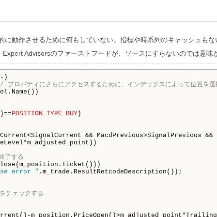
作させるために何もしていない。指標や時系列のキャッシュもない。High[
pert Advisorsのファーストフードが、ソースにすらないのでは意味
-)

// プロパティにさらにアクセスするために、インデックスによって位置を選
ol.Name())

る
)==
POSITION_TYPE_BUY
)

Current<SignalCurrent && MacdPrevious>SignalPrevious && 

eLevel*m_adjusted_point))

て終了する
lose(m_position.Ticket()))

se error "
,m_trade.ResultRetcodeDescription());

プをチェックする
rrent()-m_position.PriceOpen()>m_adjusted_point*Trailing