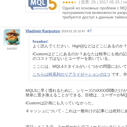
投票: 25
2017.05.25
ni
Одной из основных проблем с MQL
программистов возможности разра
требуется доступ к данным таймс
Vladimir Karputov
#7
2018.01.25 10:47
fxsaber
:
よく読んでください。High[i]などはどこにあるのか
344592
iCustomはどこにあるのか？あなたは軽率にも他
のコストではないとユーザーを欺いている。
ここには、MQL4スタイルがいくつかの問題におい
こちらは時系列のリアライゼーションの1つ
です。作
MQL5に早く慣れるために、シリーズのiXXXX関数だ
簡単に置き換えることができる。目標は、ユーザーがMQ
iCustomは計画にも入っていなかった。
キャッシュについて - これは一般向けの記事には絶対に
追記：ところで、ユーザーからのフィードバックによって、