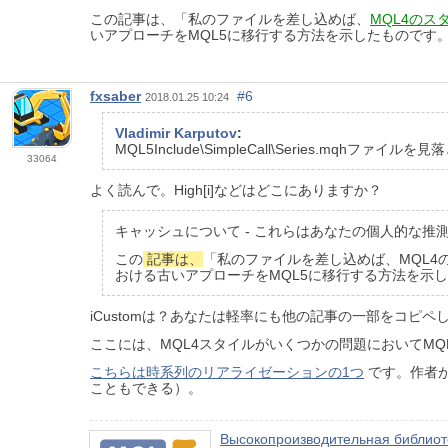
この記事は、「私のファイルを差し込めば、
MQL4のス
いアプローチをMQL5に移行する方法を示したものです
fxsaber
#6
2018.01.25 10:24
Vladimir Karputov
:
MQL5Include\SimpleCall\Series.mqhファ
33064
よく読んで。High[i]などはどこにありますか？
キャッシュについて - これらはあなたの個人的な推
この
記事は、
「私のファイルを差し込めば、MQL4
おける古いアプローチをMQL5に移行する方法を示
iCustomは？あなたは軽率にも他の記事の一部をコ
ここには、MQL4スタイルがいくつかの問題においてM
こちらは時系列のリアライゼーションの1つ
です。作者が
こともできる）。
Высокопроизводительная библиоте