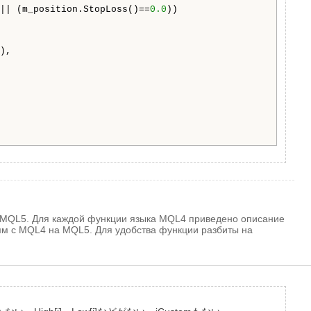
|| (m_position.StopLoss()==
0.0
))

),

а MQL5. Для каждой функции языка MQL4 приведено описание
амм с MQL4 на MQL5. Для удобства функции разбиты на