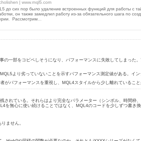
cholishen
www.mql5.com
5 до сих пор было удаление встроенных функций для работы с та
ботки, он также замедлил работу из-за обязательного шага по соз
ерии. Рассмотрим...
？
の記事の一部をコピペしそうになり、パフォーマンスに失敗してしまった
てMQL5より劣っていないことを示すパフォーマンス測定値がある。イ
者がパフォーマンスを重視し、MQL4スタイルから少し離れているこ
けが残されている。それらはより完全なパラメーター（シンボル、時間枠、シ
L4を無心に使い続けることではなく、MQL4のコードを少しずつ書き
ありません。
High[]や同様の関数が必要なのか、それともiXXXXシリーズがな