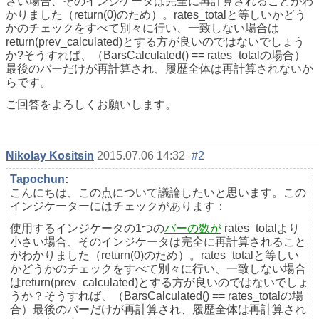
さい場合、そのインジケータは完全に再計算されることがわ
かりました（return(0)のため）。rates_totalと等しいかどう
かのチェックをすべて別々に行い、一致しない場合は
return(prev_calculated)とする方が良いのではないでしょう
か?そうすれば、（BarsCalculated() == rates_totalの場合）
最後のバーだけが再計算され、履歴全体は再計算されないか
らです。
ご回答をよろしくお願いします。
Nikolay Kositsin
2015.07.06 14:32
#2
Tapochun
:
こんにちは、この点について議論したいと思います。この
インジケーターにはチェックがあります：
使用するインジケータの1つの
バーの数が
rates_totalより
小さい場合、そのインジケータは完全に再計算されること
がわかりました（return(0)のため）。rates_totalと等しい
かどうかのチェックをすべて別々に行い、一致しない場合
はreturn(prev_calculated)とする方が良いのではないでしょ
うか？そうすれば、（BarsCalculated() == rates_totalの場
合）最後のバーだけが再計算され、履歴全体は再計算され