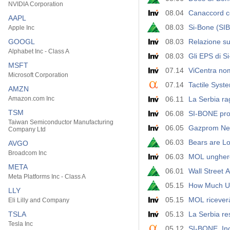
NVIDIA Corporation
08.04
Canaccord co
AAPL
08.03
Si-Bone (SI
Apple Inc
GOOGL
08.03
Relazione sug
Alphabet Inc - Class A
08.03
Gli EPS di Si
MSFT
07.14
ViCentra nom
Microsoft Corporation
07.14
Tactile Sys
AMZN
Amazon.com Inc
06.11
La Serbia r
TSM
06.08
SI-BONE pror
Taiwan Semiconductor Manufacturing
06.05
Gazprom Neft
Company Ltd
06.03
Bears are Lo
AVGO
Broadcom Inc
06.03
MOL ungheres
META
06.01
Meta Platforms Inc - Class A
05.15
How Much Ups
LLY
05.15
MOL riceverà
Eli Lilly and Company
TSLA
05.13
La Serbia res
Tesla Inc
05.12
SI-BONE, Inc