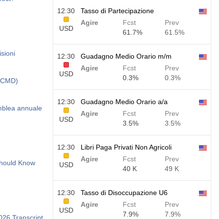
12:30
Tasso di Partecipazione
Agire
Fcst
Prev
USD
61.7%
61.5%
isioni
12:30
Guadagno Medio Orario m/m
Agire
Fcst
Prev
USD
0.3%
0.3%
:TCMD)
12:30
Guadagno Medio Orario a/a
emblea annuale
Agire
Fcst
Prev
USD
3.5%
3.5%
12:30
Libri Paga Privati Non Agricoli
Agire
Fcst
Prev
n Si-Bone (SIBN): Here's What You Should Know
USD
40 K
49 K
12:30
Tasso di Disoccupazione U6
Agire
Fcst
Prev
USD
7.9%
7.9%
026 Transcript