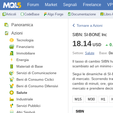
Forum
Market
Segnali
Freelance
VP
Articoli
CodeBase
Algo Forge
Documentazione
Libro 
Panoramica
Tornare a Azioni
Azioni
SIBN: SI-BONE Inc
Tecnologia
18.14
USD
0
Finanziario
Immobiliare
Settore:
Salute
Base:
Do
Energia
Il tasso di cambio SIBN 
scambiato ad un minimo d
Materiali di Base
Servizi di Comunicazione
Segui le dinamiche di SI-
di mercato. Scorrendo tra
Beni di Consumo Ciclici
cambio di minuti, ore, gi
Beni di Consumo Difensivi
mercato e prendere decisi
Salute
Industriale
M15
M30
H1
Servizi Pubblici
SIBN
Altri Simboli