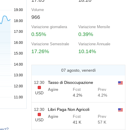
17.65
18.20
Volume
966
Variazione giornaliera
Variazione Mensile
0.55%
0.39%
Variazione Semestrale
Variazione Annuale
17.26%
10.14%
07 agosto, venerdì
12:30
Tasso di Disoccupazione
Agire
Fcst
Prev
USD
4.2%
4.2%
12:30
Libri Paga Non Agricoli
Agire
Fcst
Prev
USD
41 K
57 K
pect?