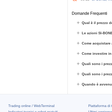
Domande Frequenti
Qual è il prezzo d
Le azioni SI-BON
Come acquistare 
Come investire in
Quali sono i prezz
Quali sono i prez
Quando è avvenut
Trading online / WebTerminal
Piattaforma di 
Indicatori tecnici e robot gratuiti
Ultimi aggiorn