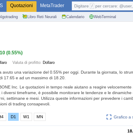
S
Quotazioni
MetaTrader
Digitare
/
per cercare: @user, 
Algotrading
Libro Reti Neurali
Calendario
WebTerminal
.10
(
0.55%
)
llaro
Valuta di profitto:
Dollaro
ha avuto una variazione del
0.55%
per oggi. Durante la giornata, lo stru
i 17.65 e ad un massimo di 18.20.
BONE Inc. Le quotazioni in tempo reale aiutano a reagire velocemente a
 i diversi timeframe, è possibile monitorare le tendenze e le dinamiche d
orni, settimane e mesi. Utilizza queste informazioni per prevedere i cam
oni di trading consapevoli.
H4
D1
W1
MN
Grafico a
18