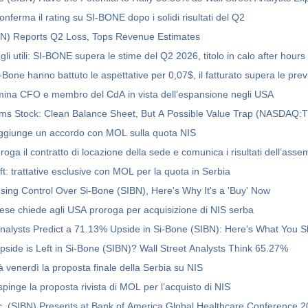
nferma il rating su SI-BONE dopo i solidi risultati del Q2
BN) Reports Q2 Loss, Tops Revenue Estimates
li utili: SI-BONE supera le stime del Q2 2026, titolo in calo after hours
-Bone hanno battuto le aspettative per 0,07$, il fatturato supera le prev
ina CFO e membro del CdA in vista dell’espansione negli USA
tems Stock: Clean Balance Sheet, But A Possible Value Trap (NASDAQ
aggiunge un accordo con MOL sulla quota NIS
oga il contratto di locazione della sede e comunica i risultati dell’ass
: trattative esclusive con MOL per la quota in Serbia
sing Control Over Si-Bone (SIBN), Here's Why It's a 'Buy' Now
e chiede agli USA proroga per acquisizione di NIS serba
Wall Street Analysts Predict a 71.13% Upside i
ide is Left in Si-Bone (SIBN)? Wall Street Analysts Think 65.27%
 venerdì la proposta finale della Serbia su NIS
pinge la proposta rivista di MOL per l’acquisto di NIS
. (SIBN) Presents at Bank of America Global Healthcare Conference 2