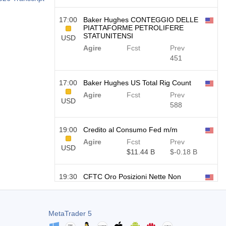
17:00
Baker Hughes CONTEGGIO DELLE
PIATTAFORME PETROLIFERE
STATUNITENSI
USD
Agire
Fcst
Prev
451
17:00
Baker Hughes US Total Rig Count
Agire
Fcst
Prev
USD
588
19:00
Credito al Consumo Fed m/m
Agire
Fcst
Prev
USD
$​11.44 B
$​-0.18 B
19:30
CFTC Oro Posizioni Nette Non
Commerciali
USD
Agire
Fcst
Prev
182.1 K
MetaTrader 5