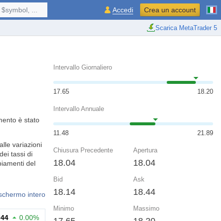
$symbol, ...
Accedi
Crea un account
Scarica MetaTrader 5
Intervallo Giornaliero
17.65
18.20
Intervallo Annuale
mento è stato
11.48
21.89
lle variazioni
Chiusura Precedente
Apertura
ei tassi di
18.04
18.04
biamenti del
Bid
Ask
18.14
18.44
 schermo intero
Minimo
Massimo
.44
0.00%