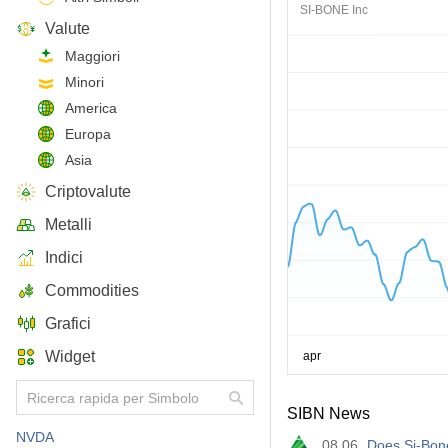
SI-BONE Inc
Valute
Maggiori
Minori
America
Europa
Asia
Criptovalute
Metalli
Indici
Commodities
Grafici
Widget
SIBN News
NVDA
08.06
Does Si-Bone