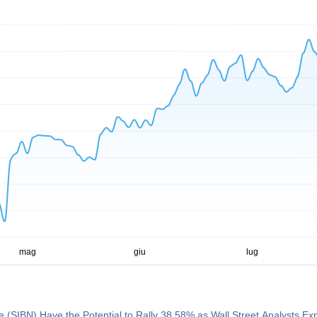
 (SIBN) Have the Potential to Rally 38.58% as Wall Street Analysts Ex