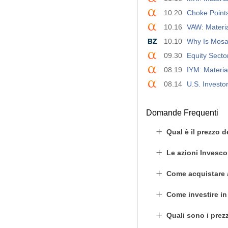
10.20
Choke Points
10.16
VAW: Materi
10.10
Why Is Mosa
09.30
Equity Sect
08.19
IYM: Materi
08.14
U.S. Investo
Domande Frequenti
Qual è il prezzo 
Le azioni Invesc
Come acquistare
Come investire i
Quali sono i prez