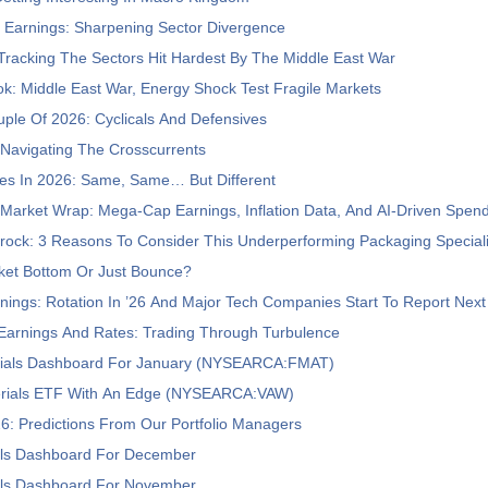
r Earnings: Sharpening Sector Divergence
Tracking The Sectors Hit Hardest By The Middle East War
ok: Middle East War, Energy Shock Test Fragile Markets
ple Of 2026: Cyclicals And Defensives
 Navigating The Crosscurrents
ies In 2026: Same, Same… But Different
Market Wrap: Mega-Cap Earnings, Inflation Data, And AI-Driven Spen
rock: 3 Reasons To Consider This Underperforming Packaging Special
ket Bottom Or Just Bounce?
ings: Rotation In ’26 And Major Tech Companies Start To Report Nex
 Earnings And Rates: Trading Through Turbulence
ials Dashboard For January (NYSEARCA:FMAT)
rials ETF With An Edge (NYSEARCA:VAW)
6: Predictions From Our Portfolio Managers
als Dashboard For December
als Dashboard For November