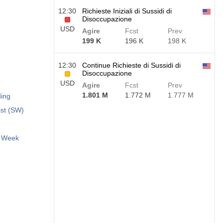
12:30
Richieste Iniziali di Sussidi di
Disoccupazione
USD
Agire
Fcst
Prev
199 K
196 K
198 K
12:30
Continue Richieste di Sussidi di
Disoccupazione
USD
Agire
Fcst
Prev
1.801 M
1.772 M
1.777 M
ding
ist (SW)
t Week