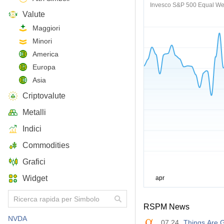
Invesco S&P 500 Equal Wei
Valute
Maggiori
Minori
America
Europa
Asia
Criptovalute
Metalli
Indici
Commodities
Grafici
Widget
RSPM News
NVDA
07.24
Things Are G