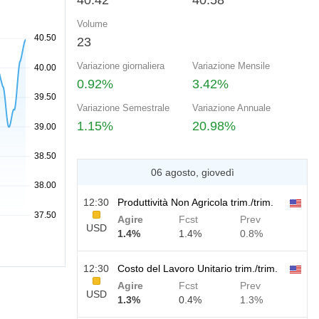
40.42
40.58
Volume
23
Variazione giornaliera
Variazione Mensile
0.92%
3.42%
Variazione Semestrale
Variazione Annuale
1.15%
20.98%
06 agosto, giovedì
12:30
Produttività Non Agricola trim./trim.
Agire
Fcst
Prev
USD
1.4%
1.4%
0.8%
12:30
Costo del Lavoro Unitario trim./trim.
Agire
Fcst
Prev
USD
1.3%
0.4%
1.3%