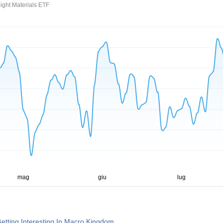
ght Materials ETF
etting Interesting In Macro Kingdom