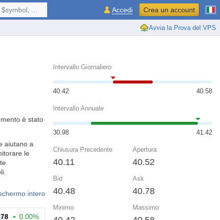
$symbol, ...
Accedi
Crea un account
Avvia la Prova del VPS
Intervallo Giornaliero
40.42
40.58
Intervallo Annuale
rumento è stato
30.98
41.42
e aiutano a
Chiusura Precedente
Apertura
itorare le
40.11
40.52
te
i.
Bid
Ask
40.48
40.78
 schermo intero
Minimo
Massimo
.78
0.00%