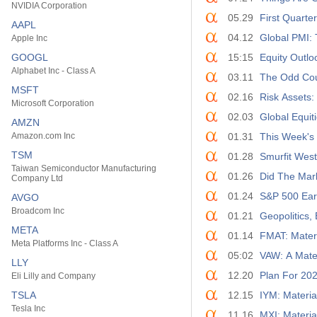
NVIDIA Corporation
05.29
First Quarte
AAPL
04.12
Global PMI: 
Apple Inc
GOOGL
15:15
Equity Outlo
Alphabet Inc - Class A
03.11
The Odd Cou
MSFT
02.16
Risk Assets:
Microsoft Corporation
02.03
Global Equit
AMZN
Amazon.com Inc
01.31
This Week's 
TSM
01.28
Smurfit West
Taiwan Semiconductor Manufacturing
01.26
Did The Mar
Company Ltd
01.24
S&P 500 Earn
AVGO
Broadcom Inc
01.21
Geopolitics,
META
01.14
FMAT: Mater
Meta Platforms Inc - Class A
05:02
VAW: A Mate
LLY
12.20
Plan For 202
Eli Lilly and Company
TSLA
12.15
IYM: Materi
Tesla Inc
11.16
MXI: Materi