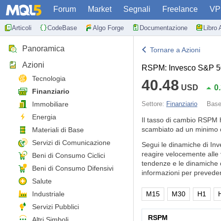
Forum
Market
Segnali
Freelance
VP
Articoli
CodeBase
Algo Forge
Documentazione
Libro 
Panoramica
Tornare a Azioni
Azioni
RSPM: Invesco S&P 50
Tecnologia
40.48
USD
0
Finanziario
Immobiliare
Settore:
Finanziario
Bas
Energia
Il tasso di cambio RSPM 
scambiato ad un minimo d
Materiali di Base
Servizi di Comunicazione
Segui le dinamiche di In
reagire velocemente alle 
Beni di Consumo Ciclici
tendenze e le dinamiche de
Beni di Consumo Difensivi
informazioni per preveder
Salute
Industriale
M15
M30
H1
Servizi Pubblici
RSPM
Altri Simboli