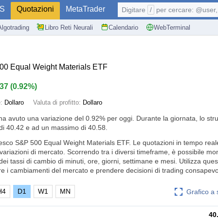
S
Quotazioni
MetaTrader
Digitare
/
per cercare: @user, 
Algotrading
Libro Reti Neurali
Calendario
WebTerminal
0 Equal Weight Materials ETF
.37
(
0.92%
)
e:
Dollaro
Valuta di profitto:
Dollaro
ha avuto una variazione del
0.92%
per oggi. Durante la giornata, lo st
i 40.42 e ad un massimo di 40.58.
vesco S&P 500 Equal Weight Materials ETF. Le quotazioni in tempo real
variazioni di mercato. Scorrendo tra i diversi timeframe, è possibile mon
i tassi di cambio di minuti, ore, giorni, settimane e mesi. Utilizza ques
e i cambiamenti del mercato e prendere decisioni di trading consapevol
H4
D1
W1
MN
Grafico a
40