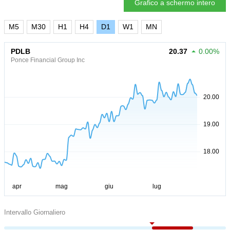
Grafico a schermo intero
M5
M30
H1
H4
D1
W1
MN
PDLB
20.37
0.00%
Ponce Financial Group Inc
Intervallo Giornaliero