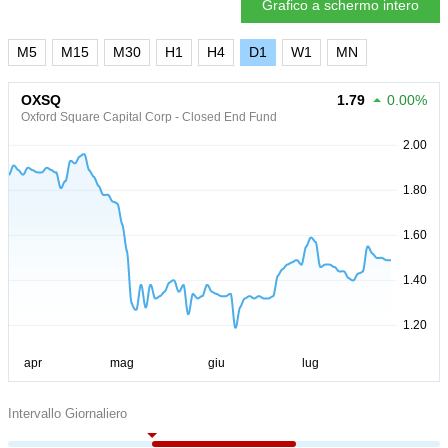
Grafico a schermo intero
M5
M15
M30
H1
H4
D1
W1
MN
OXSQ
1.79
0.00%
Oxford Square Capital Corp - Closed End Fund
Intervallo Giornaliero