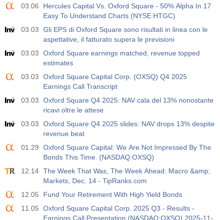
03.06
Hercules Capital Vs. Oxford Square - 50% Alpha In 17
Easy To Understand Charts (NYSE:HTGC)
03.03
Gli EPS di Oxford Square sono risultati in linea con le
aspettative, il fatturato supera le previsioni
03.03
Oxford Square earnings matched, revenue topped
estimates
03.03
Oxford Square Capital Corp. (OXSQ) Q4 2025
Earnings Call Transcript
03.03
Oxford Square Q4 2025: NAV cala del 13% nonostante
ricavi oltre le attese
03.03
Oxford Square Q4 2025 slides: NAV drops 13% despite
revenue beat
01.29
Oxford Square Capital: We Are Not Impressed By The
Bonds This Time. (NASDAQ:OXSQ)
12.14
The Week That Was, The Week Ahead: Macro &amp;
Markets, Dec. 14 - TipRanks.com
12.05
Fund Your Retirement With High Yield Bonds
11.05
Oxford Square Capital Corp. 2025 Q3 - Results -
Earnings Call Presentation (NASDAQ:OXSQ) 2025-11-