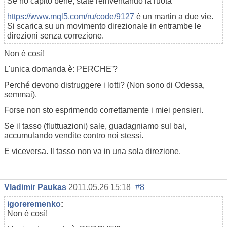
Se ho capito bene, state reinventando la ruota
https://www.mql5.com/ru/code/9127
è un martin a due vie.
Si scarica su un movimento direzionale in entrambe le
direzioni senza correzione.
Non è così!
L'unica domanda è: PERCHE'?
Perché devono distruggere i lotti? (Non sono di Odessa,
semmai).
Forse non sto esprimendo correttamente i miei pensieri.
Se il tasso (fluttuazioni) sale, guadagniamo sul bai,
accumulando vendite contro noi stessi.
E viceversa. Il tasso non va in una sola direzione.
Vladimir Paukas
2011.05.26 15:18
#8
igoreremenko
:
Non è così!