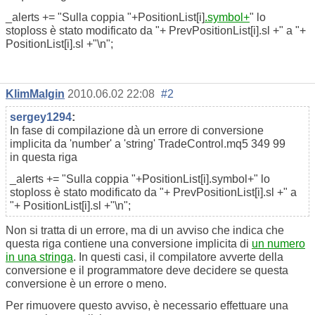
_alerts += "Sulla coppia "+PositionList[i]
.symbol+
" lo
stoploss è stato modificato da "+ PrevPositionList[i].sl +" a "+
PositionList[i].sl +"\n";
KlimMalgin
2010.06.02 22:08
#2
sergey1294
:
In fase di compilazione dà un errore di conversione
implicita da 'number' a 'string' TradeControl.mq5 349 99
in questa riga
_alerts += "Sulla coppia "+PositionList[i].symbol+" lo
stoploss è stato modificato da "+ PrevPositionList[i].sl +" a
"+ PositionList[i].sl +"\n";
Non si tratta di un errore, ma di un avviso che indica che
questa riga contiene una conversione implicita di
un numero
in una stringa
. In questi casi, il compilatore avverte della
conversione e il programmatore deve decidere se questa
conversione è un errore o meno.
Per rimuovere questo avviso, è necessario effettuare una