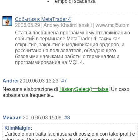
Tempo di scadenza
События в МetaТrader 4
2006.05.29
Andrey Khatimlianskii
www.mql5.com
Статья посвящена программному отслеживанию
событий в терминале МetaТrader 4, таких как
открытие, закрытие и модификация ордеров, и
рассчитана на пользователя, обладающего
базовыми навыками работы с терминалом и
программирования на MQL 4.
Andrei
2010.06.03 13:23
#7
Nessuna elaborazione di
HistorySelect()==false
! Un caso
abbastanza frequente...
Михаил
2010.06.03 15:09
#8
KlimMalgin
:
L'articolo non tratta la chiusura di posizioni con take-profit e
stop-loss. Vengono considerati solo gli eventi indicati