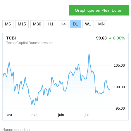
Graphique en Plein Ecran
M5
M15
M30
H1
H4
D1
W1
MN
TCBI
99.63
0.00%
Texas Capital Bancshares Inc
Range quotidien