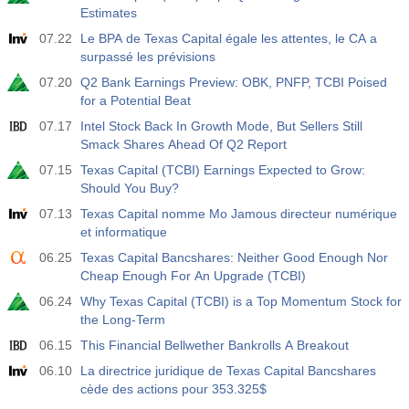
Estimates
07.22
Le BPA de Texas Capital égale les attentes, le CA a
surpassé les prévisions
07.20
Q2 Bank Earnings Preview: OBK, PNFP, TCBI Poised
for a Potential Beat
07.17
Intel Stock Back In Growth Mode, But Sellers Still
Smack Shares Ahead Of Q2 Report
07.15
Texas Capital (TCBI) Earnings Expected to Grow:
Should You Buy?
07.13
Texas Capital nomme Mo Jamous directeur numérique
et informatique
06.25
Texas Capital Bancshares: Neither Good Enough Nor
Cheap Enough For An Upgrade (TCBI)
06.24
Why Texas Capital (TCBI) is a Top Momentum Stock for
the Long-Term
06.15
This Financial Bellwether Bankrolls A Breakout
06.10
La directrice juridique de Texas Capital Bancshares
cède des actions pour 353.325$