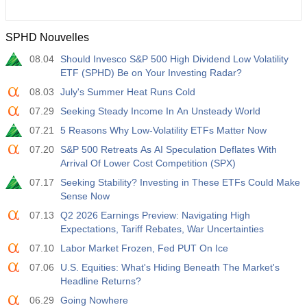
SPHD Nouvelles
08.04
Should Invesco S&P 500 High Dividend Low Volatility
ETF (SPHD) Be on Your Investing Radar?
08.03
July's Summer Heat Runs Cold
07.29
Seeking Steady Income In An Unsteady World
07.21
5 Reasons Why Low-Volatility ETFs Matter Now
07.20
S&P 500 Retreats As AI Speculation Deflates With
Arrival Of Lower Cost Competition (SPX)
07.17
Seeking Stability? Investing in These ETFs Could Make
Sense Now
07.13
Q2 2026 Earnings Preview: Navigating High
Expectations, Tariff Rebates, War Uncertainties
07.10
Labor Market Frozen, Fed PUT On Ice
07.06
U.S. Equities: What's Hiding Beneath The Market's
Headline Returns?
06.29
Going Nowhere