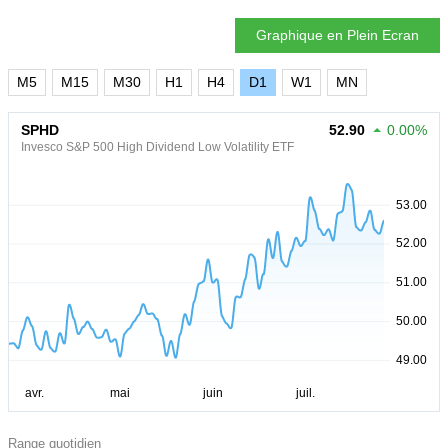
Graphique en Plein Ecran
M5
M15
M30
H1
H4
D1
W1
MN
SPHD
52.90
0.00%
Invesco S&P 500 High Dividend Low Volatility ETF
Range quotidien