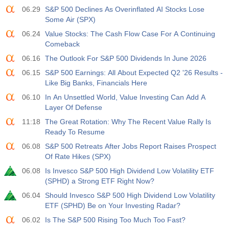
06.29
S&P 500 Declines As Overinflated AI Stocks Lose
Some Air (SPX)
06.24
Value Stocks: The Cash Flow Case For A Continuing
Comeback
06.16
The Outlook For S&P 500 Dividends In June 2026
06.15
S&P 500 Earnings: All About Expected Q2 '26 Results -
Like Big Banks, Financials Here
06.10
In An Unsettled World, Value Investing Can Add A
Layer Of Defense
11:18
The Great Rotation: Why The Recent Value Rally Is
Ready To Resume
06.08
S&P 500 Retreats After Jobs Report Raises Prospect
Of Rate Hikes (SPX)
06.08
Is Invesco S&P 500 High Dividend Low Volatility ETF
(SPHD) a Strong ETF Right Now?
06.04
Should Invesco S&P 500 High Dividend Low Volatility
ETF (SPHD) Be on Your Investing Radar?
06.02
Is The S&P 500 Rising Too Much Too Fast?