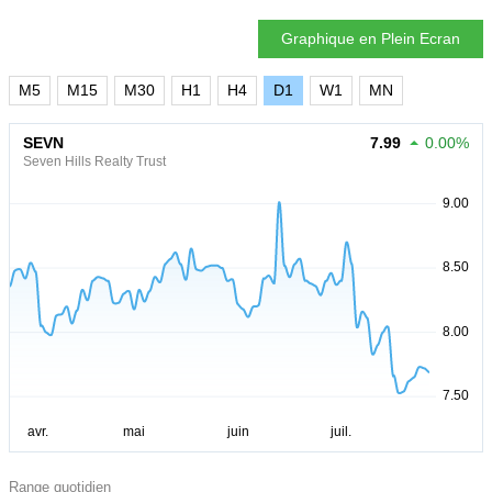
Graphique en Plein Ecran
M5
M15
M30
H1
H4
D1
W1
MN
SEVN
7.99
0.00%
Seven Hills Realty Trust
Range quotidien