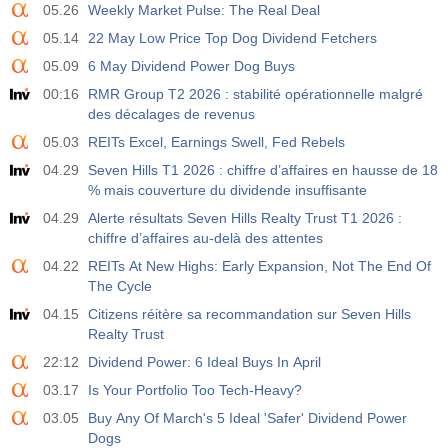
05.26
Weekly Market Pulse: The Real Deal
05.14
22 May Low Price Top Dog Dividend Fetchers
05.09
6 May Dividend Power Dog Buys
00:16
RMR Group T2 2026 : stabilité opérationnelle malgré
des décalages de revenus
05.03
REITs Excel, Earnings Swell, Fed Rebels
04.29
Seven Hills T1 2026 : chiffre d’affaires en hausse de 18
% mais couverture du dividende insuffisante
04.29
Alerte résultats Seven Hills Realty Trust T1 2026 :
chiffre d’affaires au-delà des attentes
04.22
REITs At New Highs: Early Expansion, Not The End Of
The Cycle
04.15
Citizens réitère sa recommandation sur Seven Hills
Realty Trust
22:12
Dividend Power: 6 Ideal Buys In April
03.17
Is Your Portfolio Too Tech-Heavy?
03.05
Buy Any Of March's 5 Ideal 'Safer' Dividend Power
Dogs