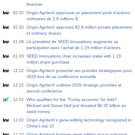
17:00
Baker Hughes Nombre total de plates-formes aux
financier
États-Unis
USD
02.02
Origin Agritech approuve un placement privé d’actions
Act
Fcst
Prev
ordinaires de 2,8 millions $
588
588
02.02
Origin Agritech approves $2.8 million private placement
of ordinary shares
19:00
Crédit à la consommation de la Réserve Fédérale
m/m
01.09
Le président de SEED Innovations augmente sa
USD
Act
Fcst
Prev
participation avec l’achat de 1,19 million d’actions
$​14.17 B
$​11.44 B
$​-1.08 B
01.09
SEED Innovations chair increases stake with 1.19
million share purchase
19:30
Positions nettes non commerciales de CFTC Gold
12.22
Origin Agritech présente ses priorités stratégiques pour
Act
Fcst
Prev
2026 lors de sa conférence annuelle
USD
197.6 K
182.1 K
12.22
Origin Agritech outlines 2026 strategic priorities at
annual conference
19:30
Positions nettes non commerciales du pétrole brut
12.02
CFTC
Who qualifies for the ‘Trump accounts’ for kids?
USD
Michael and Susan Dell just donated $6.25 billion as
Act
Fcst
Prev
seed money.
112.4 K
120.1 K
12.02
Origin Agritech’s gene editing technology recognized in
China’s top 10
19:30
CFTC S&amp;P 500 Positions nettes non
commerciales
11.10
Origin Agritech licenses gene editing tool to enhance