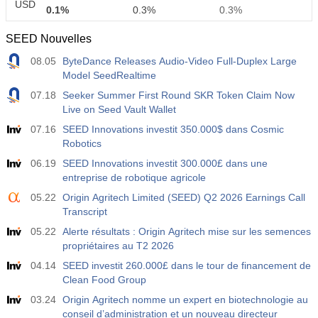
USD
0.1%
0.3%
0.3%
SEED Nouvelles
12:30
Rémunération Horaire Moyenne a/a
08.05
ByteDance Releases Audio-Video Full-Duplex Large
Act
Fcst
Prev
USD
Model SeedRealtime
3.2%
3.5%
3.5%
07.18
Seeker Summer First Round SKR Token Claim Now
Live on Seed Vault Wallet
12:30
Masses Salariales Privées Non-Agricoles
Act
Fcst
Prev
07.16
SEED Innovations investit 350.000$ dans Cosmic
USD
30 K
40 K
30 K
Robotics
06.19
SEED Innovations investit 300.000£ dans une
12:30
Taux de Chômage U6
entreprise de robotique agricole
Act
Fcst
Prev
05.22
Origin Agritech Limited (SEED) Q2 2026 Earnings Call
USD
7.9%
7.9%
7.9%
Transcript
05.22
Alerte résultats : Origin Agritech mise sur les semences
17:00
Baker Hughes Nombre de plates-formes pétrolières
propriétaires au T2 2026
américaines
04.14
SEED investit 260.000£ dans le tour de financement de
USD
Act
Fcst
Prev
Clean Food Group
454
451
03.24
Origin Agritech nomme un expert en biotechnologie au
conseil d’administration et un nouveau directeur