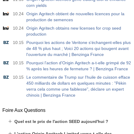
USD
Act
Fcst
Prev
corn yields
-27.3 K
-17.2 K
10.24
Origin Agritech obtient de nouvelles licences pour la
production de semences
19:30
CFTC Nasdaq 100 Positions nettes non commerciales
10.24
Origin Agritech obtains new licenses for crop seed
Act
Fcst
Prev
production
USD
-14.6 K
4.9 K
10.15
Pourquoi les actions de Veritone s'échangent-elles plus
de 48 % plus haut ; Voici 20 actions qui bougent avant
l'ouverture du marché | Benzinga France
10.15
Pourquoi l'action d'Origin Agritech a-t-elle grimpé de 92
% après les heures de fermeture ? | Benzinga France
10.15
Le commentaire de Trump sur l'huile de cuisson efface
450 milliards de dollars en quelques minutes : "Pékin
verra cela comme une faiblesse", déclare un expert
chinois | Benzinga France
Foire Aux Questions
Quel est le prix de l'action SEED aujourd'hui ?
L'action Origin Agritech Limited verse-t-elle des