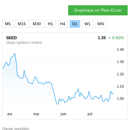
Graphique en Plein Ecran
M5
M15
M30
H1
H4
D1
W1
MN
SEED
1.35
0.00%
Origin Agritech Limited
Range quotidien