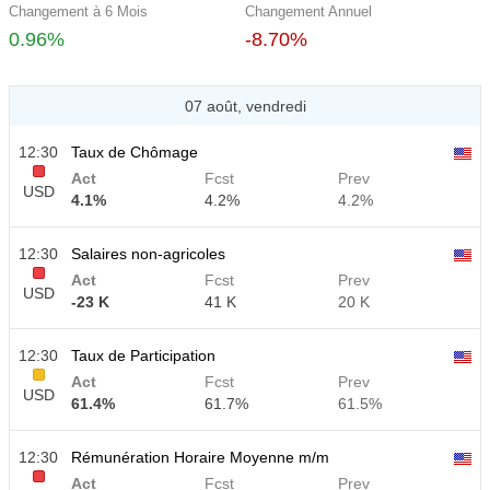
Changement à 6 Mois
Changement Annuel
0.96%
-8.70%
07 août, vendredi
12:30
Taux de Chômage
Act
Fcst
Prev
USD
4.1%
4.2%
4.2%
12:30
Salaires non-agricoles
Act
Fcst
Prev
USD
-23 K
41 K
20 K
12:30
Taux de Participation
Act
Fcst
Prev
USD
61.4%
61.7%
61.5%
12:30
Rémunération Horaire Moyenne m/m
Act
Fcst
Prev