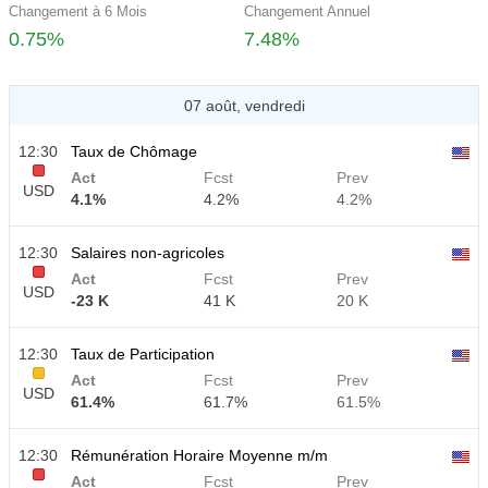
Changement à 6 Mois
Changement Annuel
0.75%
7.48%
07 août, vendredi
12:30
Taux de Chômage
Act
Fcst
Prev
USD
4.1%
4.2%
4.2%
12:30
Salaires non-agricoles
Act
Fcst
Prev
USD
-23 K
41 K
20 K
12:30
Taux de Participation
Act
Fcst
Prev
USD
61.4%
61.7%
61.5%
12:30
Rémunération Horaire Moyenne m/m
Act
Fcst
Prev