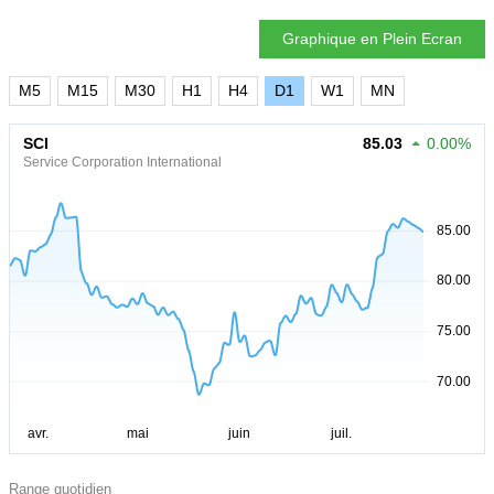
Graphique en Plein Ecran
M5
M15
M30
H1
H4
D1
W1
MN
SCI
85.03
0.00%
Service Corporation International
Range quotidien