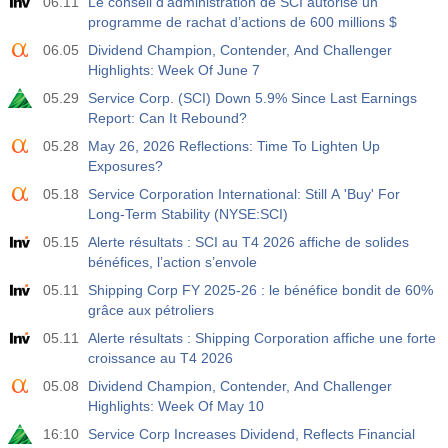
06.11
Le conseil d’administration de SCI autorise un
17:00
Baker Hughes Nombre total de plates-formes aux
États-Unis
programme de rachat d’actions de 600 millions $
USD
Act
Fcst
Prev
06.05
Dividend Champion, Contender, And Challenger
588
Highlights: Week Of June 7
05.29
Service Corp. (SCI) Down 5.9% Since Last Earnings
19:00
Crédit à la consommation de la Réserve Fédérale
Report: Can It Rebound?
m/m
05.28
May 26, 2026 Reflections: Time To Lighten Up
USD
Act
Fcst
Prev
Exposures?
$​11.44 B
$​-0.18 B
05.18
Service Corporation International: Still A 'Buy' For
Long-Term Stability (NYSE:SCI)
19:30
Positions nettes non commerciales de CFTC Gold
05.15
Alerte résultats : SCI au T4 2026 affiche de solides
Act
Fcst
Prev
USD
bénéfices, l’action s’envole
182.1 K
05.11
Shipping Corp FY 2025-26 : le bénéfice bondit de 60%
grâce aux pétroliers
19:30
Positions nettes non commerciales du pétrole brut
CFTC
05.11
Alerte résultats : Shipping Corporation affiche une forte
USD
Act
Fcst
Prev
croissance au T4 2026
120.1 K
05.08
Dividend Champion, Contender, And Challenger
Highlights: Week Of May 10
19:30
CFTC S&amp;P 500 Positions nettes non
16:10
Service Corp Increases Dividend, Reflects Financial
commerciales