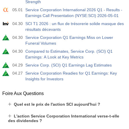
Strength
USD
Act
Fcst
Prev
05.01
Service Corporation International 2026 Q1 - Results -
-17.2 K
Earnings Call Presentation (NYSE:SCI) 2026-05-01
04.30
SCI T1 2026 : un flux de trésorerie solide masque des
19:30
CFTC Nasdaq 100 Positions nettes non commerciales
résultats décevants
Act
Fcst
Prev
USD
4.9 K
04.30
Service Corporation Q1 Earnings Miss on Lower
Funeral Volumes
04.30
Compared to Estimates, Service Corp. (SCI) Q1
Earnings: A Look at Key Metrics
04.29
Service Corp. (SCI) Q1 Earnings Lag Estimates
04.27
Service Corporation Readies for Q1 Earnings: Key
Insights for Investors
Foire Aux Questions
Quel est le prix de l'action SCI aujourd'hui ?
L'action Service Corporation International verse-t-elle
des dividendes ?