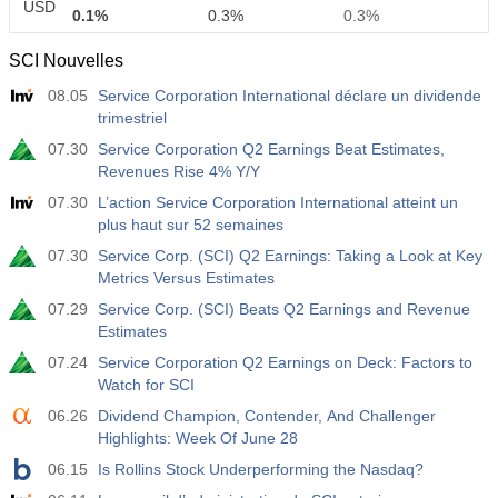
USD
0.1%
0.3%
0.3%
SCI Nouvelles
12:30
Rémunération Horaire Moyenne a/a
08.05
Service Corporation International déclare un dividende
Act
Fcst
Prev
USD
trimestriel
3.2%
3.5%
3.5%
07.30
Service Corporation Q2 Earnings Beat Estimates,
Revenues Rise 4% Y/Y
12:30
Masses Salariales Privées Non-Agricoles
Act
Fcst
Prev
07.30
L’action Service Corporation International atteint un
USD
30 K
40 K
30 K
plus haut sur 52 semaines
07.30
Service Corp. (SCI) Q2 Earnings: Taking a Look at Key
12:30
Taux de Chômage U6
Metrics Versus Estimates
Act
Fcst
Prev
07.29
Service Corp. (SCI) Beats Q2 Earnings and Revenue
USD
7.9%
7.9%
7.9%
Estimates
07.24
Service Corporation Q2 Earnings on Deck: Factors to
17:00
Baker Hughes Nombre de plates-formes pétrolières
Watch for SCI
américaines
06.26
Dividend Champion, Contender, And Challenger
USD
Act
Fcst
Prev
Highlights: Week Of June 28
451
06.15
Is Rollins Stock Underperforming the Nasdaq?