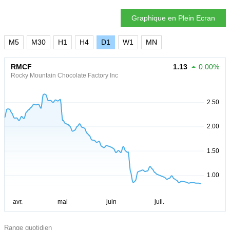
Graphique en Plein Ecran
M5
M30
H1
H4
D1
W1
MN
RMCF
1.13
0.00%
Rocky Mountain Chocolate Factory Inc
Range quotidien