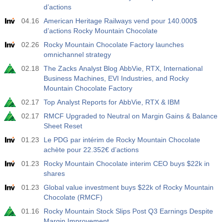
d’actions
04.16
American Heritage Railways vend pour 140.000$
d’actions Rocky Mountain Chocolate
02.26
Rocky Mountain Chocolate Factory launches
omnichannel strategy
02.18
The Zacks Analyst Blog AbbVie, RTX, International
Business Machines, EVI Industries, and Rocky
Mountain Chocolate Factory
02.17
Top Analyst Reports for AbbVie, RTX & IBM
02.17
RMCF Upgraded to Neutral on Margin Gains & Balance
Sheet Reset
01.23
Le PDG par intérim de Rocky Mountain Chocolate
achète pour 22.352€ d’actions
01.23
Rocky Mountain Chocolate interim CEO buys $22k in
shares
01.23
Global value investment buys $22k of Rocky Mountain
Chocolate (RMCF)
01.16
Rocky Mountain Stock Slips Post Q3 Earnings Despite
Margin Improvement