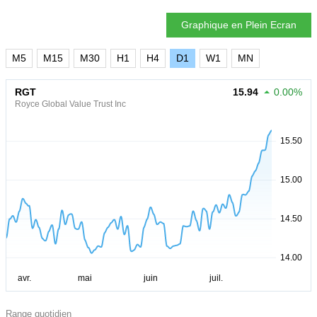
Graphique en Plein Ecran
M5
M15
M30
H1
H4
D1
W1
MN
RGT
15.94
0.00%
Royce Global Value Trust Inc
Range quotidien