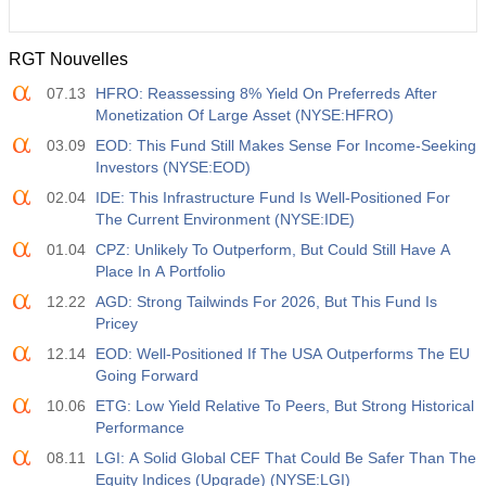
RGT Nouvelles
07.13
HFRO: Reassessing 8% Yield On Preferreds After
Monetization Of Large Asset (NYSE:HFRO)
03.09
EOD: This Fund Still Makes Sense For Income-Seeking
Investors (NYSE:EOD)
02.04
IDE: This Infrastructure Fund Is Well-Positioned For
The Current Environment (NYSE:IDE)
01.04
CPZ: Unlikely To Outperform, But Could Still Have A
Place In A Portfolio
12.22
AGD: Strong Tailwinds For 2026, But This Fund Is
Pricey
12.14
EOD: Well-Positioned If The USA Outperforms The EU
Going Forward
10.06
ETG: Low Yield Relative To Peers, But Strong Historical
Performance
08.11
LGI: A Solid Global CEF That Could Be Safer Than The
Equity Indices (Upgrade) (NYSE:LGI)