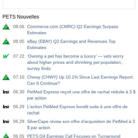
PETS Nouvelles
08.06
Commerce.com (CMRC) Q2 Earnings Surpass
Estimates
08.05
eBay (EBAY) Q2 Earnings and Revenues Top
Estimates
07.22
‘Owning a pet has become a luxury’ — vets worry
about higher prices and shrinking pet population,
survey finds
07.10
Chewy (CHWY) Up 10.1% Since Last Earnings Report:
Can It Continue?
06.30
PetMed Express reçoit une offre de rachat réduite à 3 $
par action
06.29
L’action PetMed Express bondit suite à une offre de
rachat
06.29
SilverCape révise son offre d’acquisition de PetMed à 3
$ par action
06.05
PETS Q4 Earnings Call Focuses on Turnaround