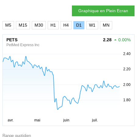
Graphique en Plein Ecran
M5
M15
M30
H1
H4
D1
W1
MN
PETS
2.28
0.00%
PetMed Express Inc
Range quotidien