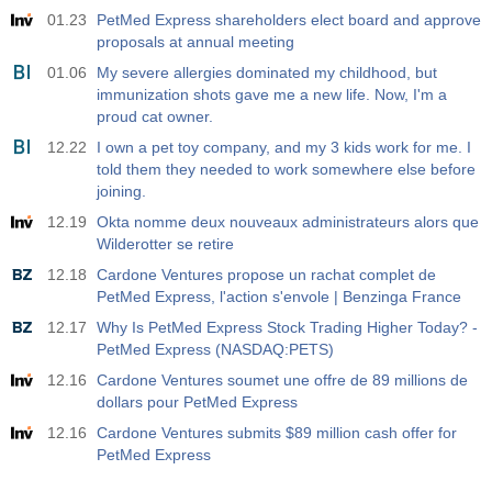
01.23
PetMed Express shareholders elect board and approve
proposals at annual meeting
01.06
My severe allergies dominated my childhood, but
immunization shots gave me a new life. Now, I'm a
proud cat owner.
12.22
I own a pet toy company, and my 3 kids work for me. I
told them they needed to work somewhere else before
joining.
12.19
Okta nomme deux nouveaux administrateurs alors que
Wilderotter se retire
12.18
Cardone Ventures propose un rachat complet de
PetMed Express, l'action s'envole | Benzinga France
12.17
Why Is PetMed Express Stock Trading Higher Today? -
PetMed Express (NASDAQ:PETS)
12.16
Cardone Ventures soumet une offre de 89 millions de
dollars pour PetMed Express
12.16
Cardone Ventures submits $89 million cash offer for
PetMed Express