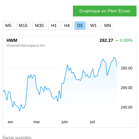
Graphique en Plein Ecran
M5
M15
M30
H1
H4
D1
W1
MN
HWM
282.27
0.00%
Howmet Aerospace Inc
Range quotidien