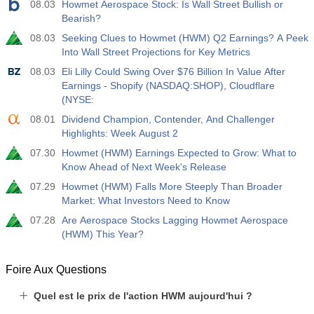
08.03
Howmet Aerospace Stock: Is Wall Street Bullish or
Bearish?
08.03
Seeking Clues to Howmet (HWM) Q2 Earnings? A Peek
Into Wall Street Projections for Key Metrics
08.03
Eli Lilly Could Swing Over $76 Billion In Value After
Earnings - Shopify (NASDAQ:SHOP), Cloudflare
(NYSE:
08.01
Dividend Champion, Contender, And Challenger
Highlights: Week August 2
07.30
Howmet (HWM) Earnings Expected to Grow: What to
Know Ahead of Next Week's Release
07.29
Howmet (HWM) Falls More Steeply Than Broader
Market: What Investors Need to Know
07.28
Are Aerospace Stocks Lagging Howmet Aerospace
(HWM) This Year?
Foire Aux Questions
Quel est le prix de l'action HWM aujourd'hui ?