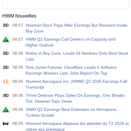
HWM Nouvelles
08.07
Howmet Stock Pops After Earnings But Remains Inside
Buy Zone
08.07
HWM Q2 Earnings Call Centers on Capacity and
Higher Outlook
08.06
Nvidia In Buy Zone, Leads 24 Newbies Onto Best Stock
Lists
08.06
Dow Jones Futures: Cloudflare Leads 5 Software
Earnings Winners Late; Jobs Report On Tap
08.06
Howmet Aerospace Inc. (HWM) Q2 2026 Earnings Call
Transcript
08.06
Three Defense Plays Spike On Earnings, One Breaks
Out. Howmet Tops Views.
08.06
HWM Q2 Earnings Beat Estimates on Aerospace,
Turbine Growth
08.06
Howmet Aerospace dépasse les attentes du T2 2026 et
relève ses prévisions