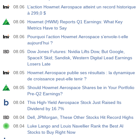
08.06
L’action Howmet Aerospace atteint un record historique
à 299,0 $
08.06
Howmet (HWM) Reports Q1 Earnings: What Key
Metrics Have to Say
08.06
Pourquoi l’action Howmet Aerospace s’envole-t-elle
aujourd’hui ?
08.05
Dow Jones Futures: Nvidia Lifts Dow, But Google,
SpaceX Skid; Sandisk, Western Digital Lead Earnings
Losers Late
08.05
Howmet Aerospace publie ses résultats : la dynamique
de croissance peut-elle tenir ?
08.05
Should Howmet Aerospace Shares be in Your Portfolio
Pre-Q2 Earnings?
08.04
This High-Yield Aerospace Stock Just Raised Its
Dividend by 16.7%
08.04
Dell, JPMorgan, These Other Stocks Hit Record Highs
08.04
Luke Lango and Louis Navellier Rank the Best AI
Stocks to Buy Right Now