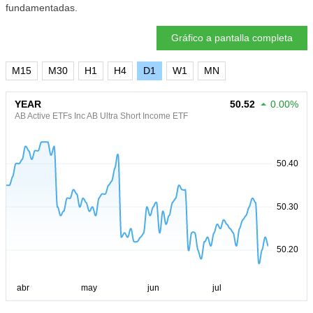
fundamentadas.
Gráfico a pantalla completa
M15
M30
H1
H4
D1
W1
MN
YEAR
50.52
0.00%
AB Active ETFs Inc AB Ultra Short Income ETF