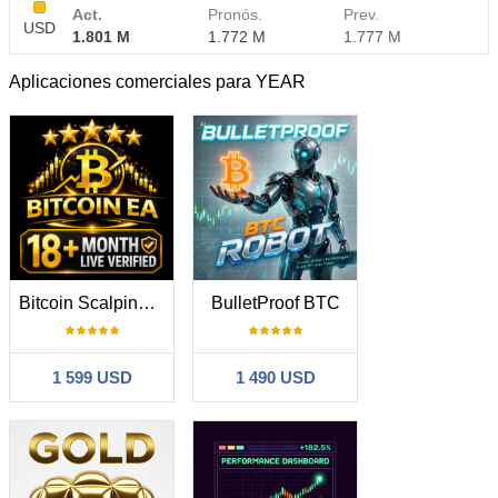
Act.
Pronós.
Prev.
USD
1.801 M
1.772 M
1.777 M
Aplicaciones comerciales para YEAR
Bitcoin Scalping MT5
BulletProof BTC
1 599 USD
1 490 USD