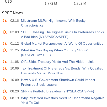
USD
1.772 M
1.782 M
SPFF News
02.16
Midstream MLPs: High Income With Equity
Characteristics
02.09
SPFF: Chasing The Highest Yields In Preferreds Looks
A Bad Idea (NYSEARCA:SPFF)
01.12
Global Market Perspectives: AI World Of Opportunities
11.25
What Are You Buying When You Buy SPFF?
(NYSEARCA:SPFF)
11.08
Oil’s Slide, Treasury Yields And The Hidden Link
10.09
Tax Treatment Of Preferreds Vs. Bonds: Why Qualified
Dividends Matter More Now
10.09
How A U.S. Government Shutdown Could Impact
Preferred Stock Issuers
08.20
SPFF's Portfolio Breakdown (NYSEARCA:SPFF)
08.19
Why Preferred Investors Need To Understand Negative
Yield To Call