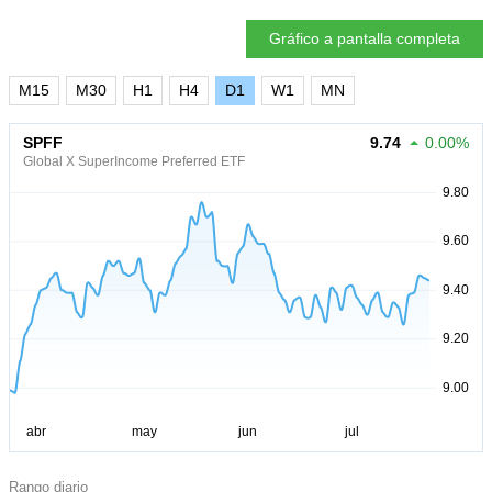
Gráfico a pantalla completa
M15
M30
H1
H4
D1
W1
MN
SPFF
9.74
0.00%
Global X SuperIncome Preferred ETF
Rango diario