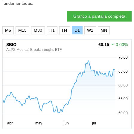
fundamentadas.
Gráfico a pantalla completa
M5
M15
M30
H1
H4
D1
W1
MN
SBIO
66.15
0.00%
ALPS Medical Breakthroughs ETF