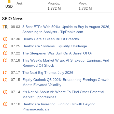
Act.
Pronós.
Prev.
USD
1.772 M
1.782 M
SBIO News
08.03
3 Best ETFs With 50%+ Upside to Buy in August 2026,
According to Analysts - TipRanks.com
07.30
Health Care's Clean Bill Of Breadth
07.25
Healthcare Systems' Liquidity Challenge
07.22
The Steepener Was Built On A Barrel Of Oil
07.18
This Week's Market Wrap: AI Shakeup, Earnings, And
Renewed Oil Shock
07.17
The Next Big Theme: July 2026
07.15
Equity Outlook Q3 2026: Broadening Earnings Growth
Meets Elevated Volatility
07.14
It's Not All About AI: Where To Find Other Potential
Market Opportunities
07.10
Healthcare Investing: Finding Growth Beyond
Pharmaceuticals