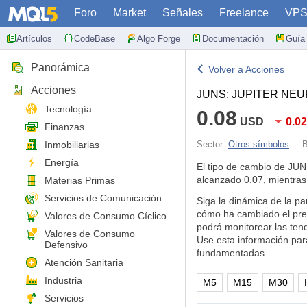
Foro
Market
Señales
Freelance
VP
Artículos
CodeBase
Algo Forge
Documentación
Guía 
Panorámica
Volver a Acciones
Acciones
JUNS: JUPITER NEU
Tecnología
0.08
USD
0.0
Finanzas
Inmobiliarias
Sector:
Otros símbolos
B
Energía
El tipo de cambio de JU
alcanzado 0.07, mientras
Materias Primas
Servicios de Comunicación
Siga la dinámica de la p
cómo ha cambiado el pre
Valores de Consumo Cíclico
podrá monitorear las ten
Valores de Consumo
Use esta información par
Defensivo
fundamentadas.
Atención Sanitaria
Industria
M5
M15
M30
Servicios