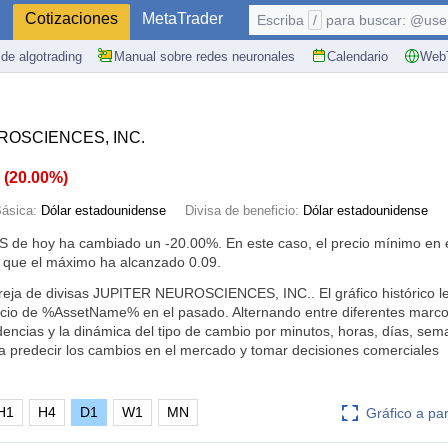
S
Cotizaciones
MetaTrader
Escriba
/
para buscar: @user,
de algotrading
Manual sobre redes neuronales
Calendario
WebT
ROSCIENCES, INC.
2
(
20.00%
)
ásica:
Dólar estadounidense
Divisa de beneficio:
Dólar estadounidense
NS de hoy ha cambiado un
-20.00%
. En este caso, el precio mínimo en
 que el máximo ha alcanzado 0.09.
areja de divisas JUPITER NEUROSCIENCES, INC.. El gráfico histórico l
cio de %AssetName% en el pasado. Alternando entre diferentes marco
dencias y la dinámica del tipo de cambio por minutos, horas, días, se
a predecir los cambios en el mercado y tomar decisiones comerciales
H1
H4
D1
W1
MN
Gráfico a pa