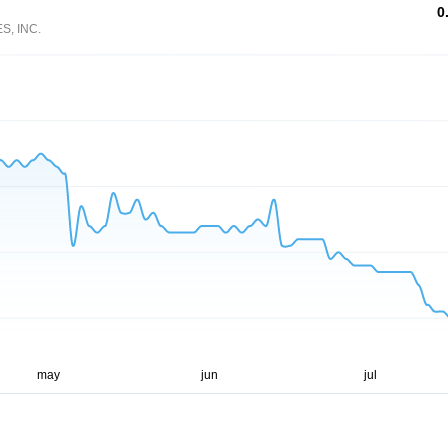
0
, INC.