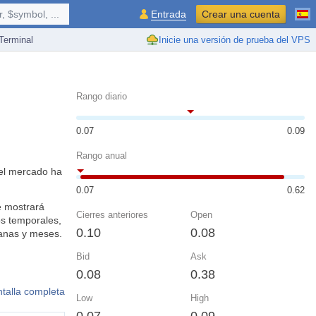
 $symbol, ...
Entrada
Crear una cuenta
erminal
Inicie una versión de prueba del VPS
Rango diario
0.07
0.09
Rango anual
 el mercado ha
0.07
0.62
e mostrará
Cierres anteriores
Open
s temporales,
0.10
0.08
manas y meses.
Bid
Ask
0.08
0.38
ntalla completa
Low
High