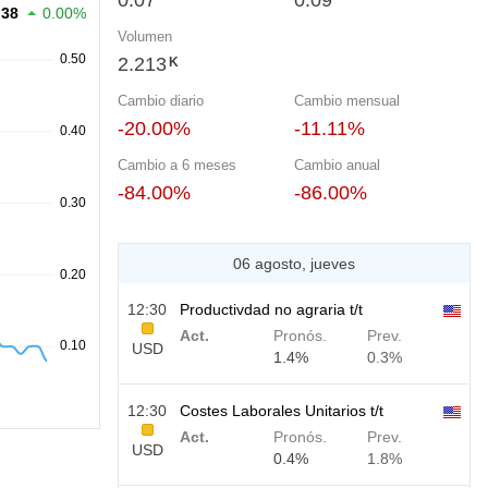
0.07
0.09
.38
0.00%
Volumen
2.213
K
Cambio diario
Cambio mensual
-20.00%
-11.11%
Cambio a 6 meses
Cambio anual
-84.00%
-86.00%
06 agosto, jueves
12:30
Productivdad no agraria t/t
Act.
Pronós.
Prev.
USD
1.4%
0.3%
12:30
Costes Laborales Unitarios t/t
Act.
Pronós.
Prev.
USD
0.4%
1.8%