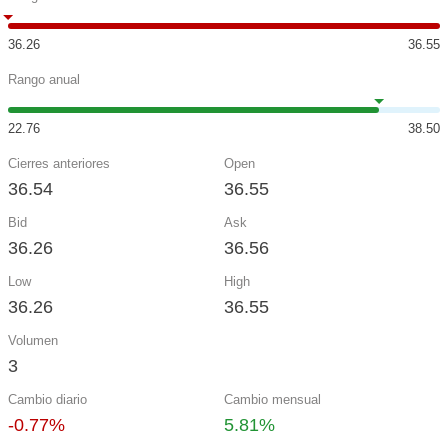
36.26
36.55
Rango anual
22.76
38.50
Cierres anteriores
Open
36.54
36.55
Bid
Ask
36.26
36.56
Low
High
36.26
36.55
Volumen
3
Cambio diario
Cambio mensual
-0.77%
5.81%