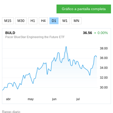
Gráfico a pantalla completa
M15
M30
H1
H4
D1
W1
MN
BULD
36.56
0.00%
Pacer BlueStar Engineering the Future ETF
Rango diario