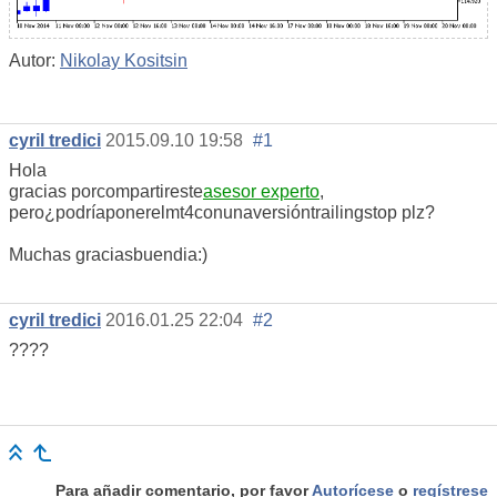
Autor:
Nikolay Kositsin
cyril tredici
2015.09.10 19:58
#1
Hola
gracias por
compartir
este
asesor experto
,
pero
¿podría
poner
el
mt4
con
una
versión
trailing
stop plz
?
Muchas gracias
buen
dia
:)
cyril tredici
2016.01.25 22:04
#2
????
Para añadir comentario, por favor
Autorícese
o
regístrese