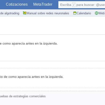
S
Cotizaciones
MetaTrader
Escriba
/
para buscar: @user,
de algotrading
Manual sobre redes neuronales
Calendario
WebT
e como aparecía antes en la izquierda.
io de como aparecía antes en la izquierda.
ruebas de estrategias comerciales