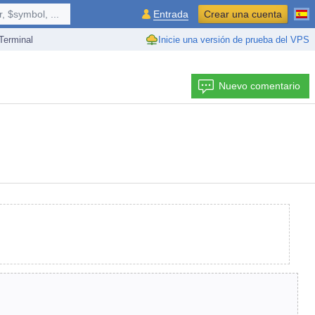
 $symbol, ...
Entrada
Crear una cuenta
erminal
Inicie una versión de prueba del VPS
Nuevo comentario