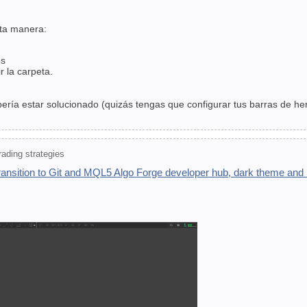
sta manera:
os
r la carpeta.
ebería estar solucionado (quizás tengas que configurar tus barras de h
ading strategies
ransition to Git and MQL5 Algo Forge developer hub, dark theme and