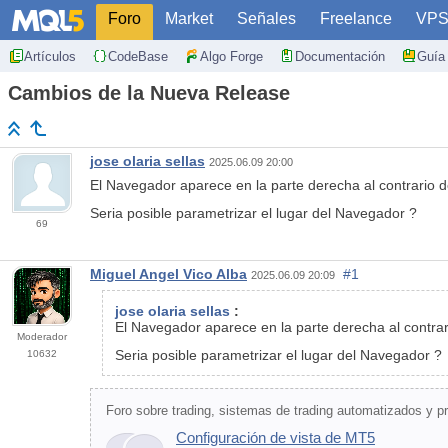
Foro
Market
Señales
Freelance
VP
Artículos
CodeBase
Algo Forge
Documentación
Guía 
Cambios de la Nueva Release
jose olaria sellas
2025.06.09 20:00
El Navegador aparece en la parte derecha al contrario d
Seria posible parametrizar el lugar del Navegador ?
69
Miguel Angel Vico Alba
#1
2025.06.09 20:09
jose olaria sellas
:
El Navegador aparece en la parte derecha al contrar
Moderador
Seria posible parametrizar el lugar del Navegador ?
10632
Foro sobre trading, sistemas de trading automatizados y p
Configuración de vista de MT5