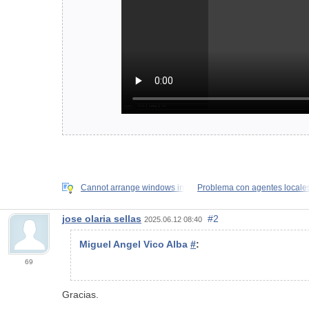
Cannot arrange windows in
Problema con agentes locale
jose olaria sellas
#2
2025.06.12 08:40
Miguel Angel Vico Alba
#
:
69
Gracias.