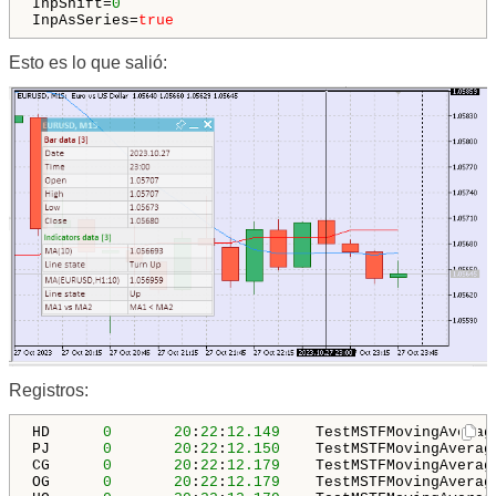
InpShift=
0
InpAsSeries=
true
Esto es lo que salió:
Registros:
HD      
0
20
:
22
:
12.149
    TestMSTFMovingAverag
PJ      
0
20
:
22
:
12.150
    TestMSTFMovingAverag
CG      
0
20
:
22
:
12.179
    TestMSTFMovingAverag
OG      
0
20
:
22
:
12.179
    TestMSTFMovingAverag