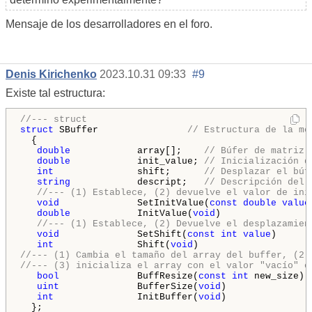
Mensaje de los desarrolladores en el foro.
Denis Kirichenko
2023.10.31 09:33
#9
Existe tal estructura:
//--- struct
struct
 SBuffer                
// Estructura de la me
  {

double
            array[];    
// Búfer de matriz 
double
            init_value; 
// Inicialización d
int
               shift;      
// Desplazar el búf
string
            descript;   
// Descripción del 
//--- (1) Establece, (2) devuelve el valor de ini
void
              SetInitValue(
const
double
value
double
            InitValue(
void
)                
//--- (1) Establece, (2) Devuelve el desplazamien
void
              SetShift(
const
int
value
)      
int
               Shift(
void
)                    
//--- (1) Cambia el tamaño del array del buffer, (2)
//--- (3) inicializa el array con el valor "vacío" e
bool
              BuffResize(
const
int
 new_size) 
uint
              BufferSize(
void
)               
int
               InitBuffer(
void
)               
  };