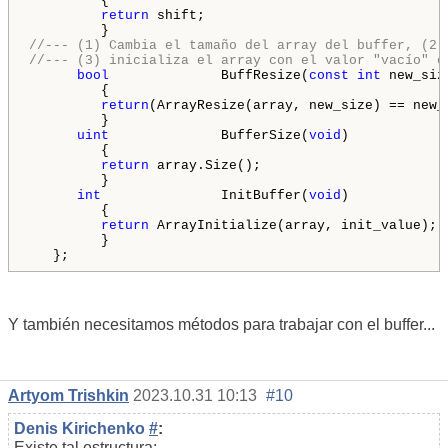
         {

return
 shift;

//--- (1) Cambia el tamaño del array del buffer, (2)
//--- (3) inicializa el array con el valor "vacío" e
bool
              BuffResize(
const
int
 new_size
         {

return
(ArrayResize(array, new_size) == new_s
         }

uint
              BufferSize(
void
)

         {

return
 array.Size();

         }

int
               InitBuffer(
void
)

         {

return
 ArrayInitialize(array, init_value);

         }

   };
Y también necesitamos métodos para trabajar con el buffer...
Artyom Trishkin
2023.10.31 10:13
#10
Denis Kirichenko
#
:
Existe tal estructura: