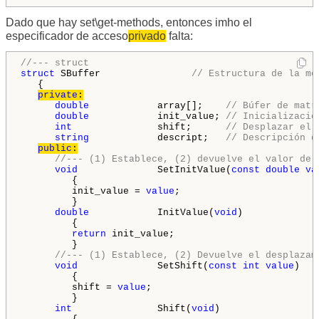
Dado que hay set\get-methods, entonces imho el
especificador de
acceso
privado
falta:
//--- struct
struct
 SBuffer                
// Estructura de la me
   {

private
:
double
            array[];    
// Búfer de matr
double
            init_value; 
// Inicializació
int
               shift;      
// Desplazar el 
string
            descript;   
// Descripción d
public
:
//--- (1) Establece, (2) devuelve el valor de 
void
              SetInitValue(
const
double
va
         {

         init_value = 
value
;

         }

double
            InitValue(
void
)

         {

return
 init_value;

         }

//--- (1) Establece, (2) Devuelve el desplazam
void
              SetShift(
const
int
value
)

         {

         shift = 
value
;

         }

int
               Shift(
void
)
