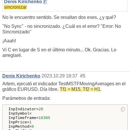
Denis Kirichenko
#
:
sincronizar
No le encuentro sentido. Se resaltan dos eses, ¿y qué?
"No Sync" - no sincronizado. ¿Cuál es el error? "Error: No
Sincronizado"
¡Aaah!
Vi C en lugar de S en el último minuto... Ok. Gracias. Lo
arreglaré.
Denis Kirichenko
2023.10.29 18:37
#5
Artem, ejecutó el
indicador TestMSTFMovingAverages en el
gráfico
EURUSD. Día libre.
Tf1 = M15, Tf2 = H1
.
Parámetros de entrada:
InpIndicator=
26
InpSymbol=

InpTimeframe=
16385
InpPrice=
1
InpMethod=
0