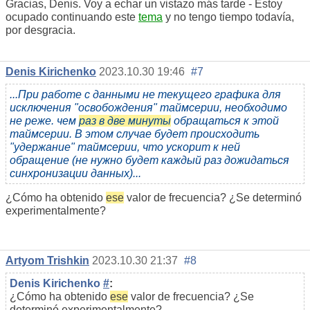
Gracias, Denis. Voy a echar un vistazo más tarde - Estoy
ocupado continuando este
tema
y no tengo tiempo todavía,
por desgracia.
Denis Kirichenko
2023.10.30 19:46
#7
...При работе с данными не текущего графика для
исключения "освобождения" таймсерии, необходимо
не реже. чем
раз в две минуты
обращаться к этой
таймсерии. В этом случае будет происходить
"удержание" таймсерии, что ускорит к ней
обращение (не нужно будет каждый раз дожидаться
синхронизации данных)...
¿Cómo ha obtenido
ese
valor de frecuencia? ¿Se determinó
experimentalmente?
Artyom Trishkin
2023.10.30 21:37
#8
Denis Kirichenko
#
:
¿Cómo ha obtenido
ese
valor de frecuencia? ¿Se
determinó experimentalmente?