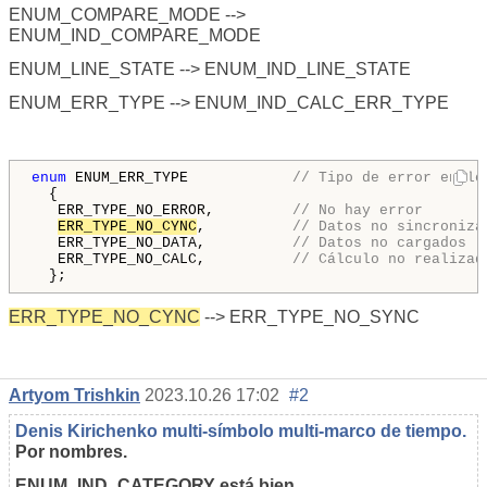
ENUM_COMPARE_MODE -->
ENUM_IND_COMPARE_MODE
ENUM_LINE_STATE --> ENUM_IND_LINE_STATE
ENUM_ERR_TYPE --> ENUM_IND_CALC_ERR_TYPE
enum
 ENUM_ERR_TYPE            
// Tipo de error en lo
  {

   ERR_TYPE_NO_ERROR,         
// No hay error
ERR_TYPE_NO_CYNC
,          
// Datos no sincroniza
   ERR_TYPE_NO_DATA,          
// Datos no cargados
   ERR_TYPE_NO_CALC,          
// Cálculo no realizad
  };
ERR_TYPE_NO_CYNC
--> ERR_TYPE_NO_SYNC
Artyom Trishkin
2023.10.26 17:02
#2
Denis Kirichenko multi-símbolo multi-marco de tiempo.
Por nombres.
ENUM_IND_CATEGORY está bien.