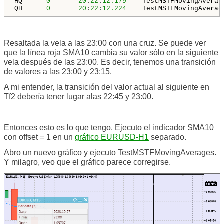
HQ      
0
20
:
22
:
12.179
    TestMSTFMovingAverag
QH      
0
20
:
22
:
12.224
    TestMSTFMovingAverag
Resaltada la vela a las 23:00 con una cruz. Se puede ver
que la línea roja SMA10 cambia su valor sólo en la siguiente
vela después de las 23:00. Es decir, tenemos una transición
de valores a las
23:00 y 23:15.
A mi entender, la transición del valor actual al siguiente en
Tf2 debería tener lugar
a
las 22:45 y 23:00.
Entonces esto es lo que tengo. Ejecuto el indicador SMA10
con offset = 1 en un
gráfico EURUSD-H1
separado.
Abro un nuevo gráfico y ejecuto TestMSTFMovingAverages.
Y milagro, veo que el gráfico parece corregirse.