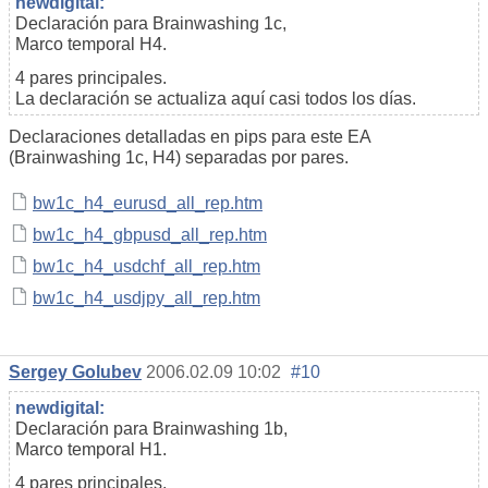
newdigital:
Declaración para Brainwashing 1c,
Marco temporal H4.
4 pares principales.
La declaración se actualiza aquí casi todos los días.
Declaraciones detalladas en pips para este EA
(Brainwashing 1c, H4) separadas por pares.
bw1c_h4_eurusd_all_rep.htm
bw1c_h4_gbpusd_all_rep.htm
bw1c_h4_usdchf_all_rep.htm
bw1c_h4_usdjpy_all_rep.htm
Sergey Golubev
2006.02.09 10:02
#10
newdigital:
Declaración para Brainwashing 1b,
Marco temporal H1.
4 pares principales.