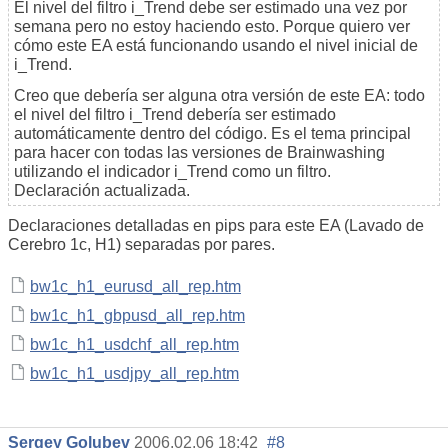
El nivel del filtro i_Trend debe ser estimado una vez por
semana pero no estoy haciendo esto. Porque quiero ver
cómo este EA está funcionando usando el nivel inicial de
i_Trend.
Creo que debería ser alguna otra versión de este EA: todo
el nivel del filtro i_Trend debería ser estimado
automáticamente dentro del código. Es el tema principal
para hacer con todas las versiones de Brainwashing
utilizando el indicador i_Trend como un filtro.
Declaración actualizada.
Declaraciones detalladas en pips para este EA (Lavado de
Cerebro 1c, H1) separadas por pares.
bw1c_h1_eurusd_all_rep.htm
bw1c_h1_gbpusd_all_rep.htm
bw1c_h1_usdchf_all_rep.htm
bw1c_h1_usdjpy_all_rep.htm
Sergey Golubev
2006.02.06 18:42
#8