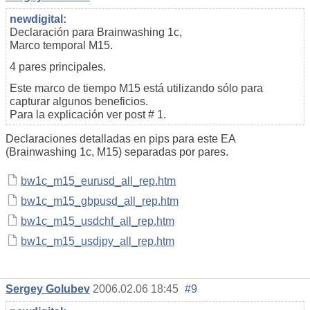
newdigital:
Declaración para Brainwashing 1c,
Marco temporal M15.
4 pares principales.
Este marco de tiempo M15 está utilizando sólo para
capturar algunos beneficios.
Para la explicación ver post # 1.
Declaraciones detalladas en pips para este EA
(Brainwashing 1c, M15) separadas por pares.
bw1c_m15_eurusd_all_rep.htm
bw1c_m15_gbpusd_all_rep.htm
bw1c_m15_usdchf_all_rep.htm
bw1c_m15_usdjpy_all_rep.htm
Sergey Golubev
2006.02.06 18:45
#9