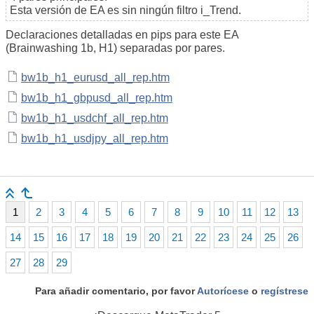
Esta versión de EA es sin ningún filtro i_Trend.
Declaraciones detalladas en pips para este EA
(Brainwashing 1b, H1) separadas por pares.
bw1b_h1_eurusd_all_rep.htm
bw1b_h1_gbpusd_all_rep.htm
bw1b_h1_usdchf_all_rep.htm
bw1b_h1_usdjpy_all_rep.htm
1
2
3
4
5
6
7
8
9
10
11
12
13
14
15
16
17
18
19
20
21
22
23
24
25
26
27
28
29
Para añadir comentario, por favor
Autorícese
o
regístrese