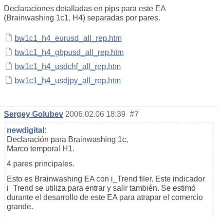
Declaraciones detalladas en pips para este EA
(Brainwashing 1c1, H4) separadas por pares.
bw1c1_h4_eurusd_all_rep.htm
bw1c1_h4_gbpusd_all_rep.htm
bw1c1_h4_usdchf_all_rep.htm
bw1c1_h4_usdjpy_all_rep.htm
Sergey Golubev
2006.02.06 18:39
#7
newdigital:
Declaración para Brainwashing 1c,
Marco temporal H1.
4 pares principales.
Esto es Brainwashing EA con i_Trend filer. Este indicador
i_Trend se utiliza para entrar y salir también. Se estimó
durante el desarrollo de este EA para atrapar el comercio
grande.