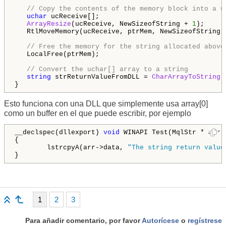
// Copy the contents of the memory block into a u
uchar
 ucReceive[];

ArrayResize
(ucReceive, NewSizeofString + 
1
);

   RtlMoveMemory(ucReceive, ptrMem, NewSizeofString 
// Free the memory for the string allocated above
   LocalFree(ptrMem);

// Convert the uchar[] array to a string 
string
 strReturnValueFromDLL = 
CharArrayToString
(
}
Esto funciona con una DLL que simplemente usa array[0]
como un buffer en el que puede escribir, por ejemplo
__declspec(dllexport) 
void
 WINAPI Test(MqlStr * arr)

{

        lstrcpyA(arr->data, 
"The string return value
}
1
2
3
Para añadir comentario, por favor
Autorícese
o
regístrese