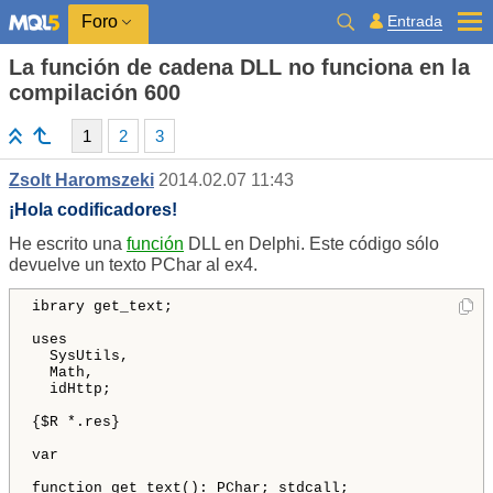
Entrada
Foro
La función de cadena DLL no funciona en la
compilación 600
1
2
3
Zsolt Haromszeki
2014.02.07 11:43
¡Hola codificadores!
He escrito una
función
DLL en Delphi. Este código sólo
devuelve un texto PChar al ex4.
ibrary get_text;

uses

  SysUtils,

  Math,

  idHttp;

{$R *.res}

var

function get_text(): PChar; stdcall;
