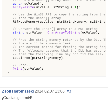
// Create a uchar[] array whose size is the strin
uchar
 ucValue[];

ArrayResize
(ucValue, szString + 
1
);

// Use the Win32 API to copy the string from the 
// into the uchar[] array
   RtlMoveMemory(ucValue, ptrStringMemory, szString 
// Convert the uchar[] array to a MQL string
string
 strValue = 
CharArrayToString
(ucValue);

// Free the string memory returned by the DLL. Th
// there will be a memory leak.
// The correct method for freeing the string *dep
// The following assumes that the DLL has used Lo
// then the following line may not fix the leak, 
   LocalFree(ptrStringMemory);   

// Done...
Print
(strValue);

Zsolt Haromszeki
2014.02.07 13:06
#3
¡Gracias gchrmt4!