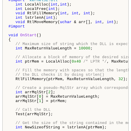
#import 
"kernel32.dll"
int
 LocalAlloc(
int
,
int
);

int
 LocalFree(
int
);

void
 RtlFillMemory(
int
, 
int
, 
int
);

int
 lstrlenA(
int
);

void
 RtlMoveMemory(
uchar
 & arr[], 
int
, 
int
#import

void
OnStart
()

{

// Maximum size of string which the DLL is expect
int
 MaxReturnValueLength = 
10000
;

// Allocate a block of memory of the desired size
int
 ptrMem = LocalAlloc(
0x40
/* LPTR */
, MaxRetur
// Fill the memory with spaces so that the length
// the DLL checks it by doing strlen()
   RtlFillMemory(ptrMem, MaxReturnValueLength, 
32
);

// Create a pseudo-MqlStr array which corresponds
int
 arrMqlStr[
2
];

   arrMqlStr[
0
] = MaxReturnValueLength;

   arrMqlStr[
1
] = ptrMem;

// Call the DLL
   Test(arrMqlStr);

// Get the size of the string contained in the me
int
 NewSizeofString = lstrlenA(ptrMem);
