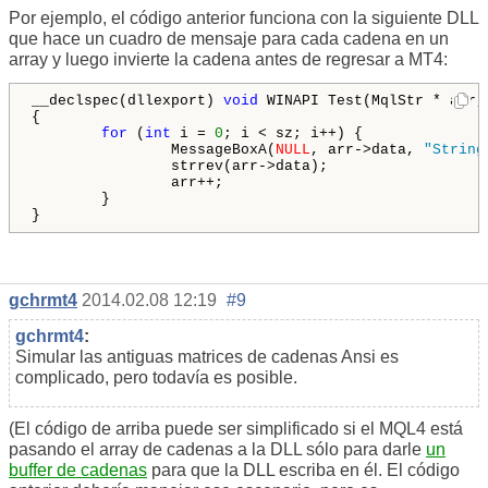
Por ejemplo, el código anterior funciona con la siguiente DLL
que hace un cuadro de mensaje para cada cadena en un
array y luego invierte la cadena antes de regresar a MT4:
__declspec(dllexport) 
void
 WINAPI Test(MqlStr * arr,
{

for
 (
int
 i = 
0
; i < sz; i++) {

                MessageBoxA(
NULL
, arr->data, 
"String
                strrev(arr->data);

                arr++;

        }

}
gchrmt4
2014.02.08 12:19
#9
gchrmt4
:
Simular las antiguas matrices de cadenas Ansi es
complicado, pero todavía es posible.
(El código de arriba puede ser simplificado si el MQL4 está
pasando el array de cadenas a la DLL sólo para darle
un
buffer de cadenas
para que la DLL escriba en él. El código