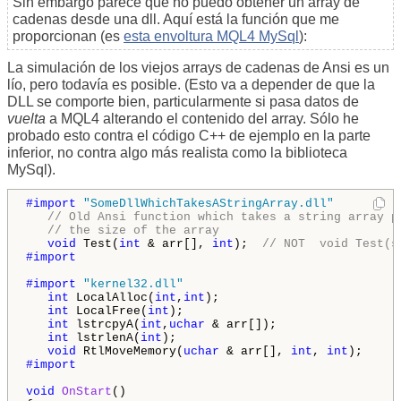
Sin embargo parece que no puedo obtener un array de
cadenas desde una dll. Aquí está la función que me
proporcionan (es
esta envoltura MQL4 MySql
):
La simulación de los viejos arrays de cadenas de Ansi es un
lío, pero todavía es posible. (Esto va a depender de que la
DLL se comporte bien, particularmente si pasa datos de
vuelta
a MQL4 alterando el contenido del array. Sólo he
probado esto contra el código C++ de ejemplo en la parte
inferior, no contra algo más realista como la biblioteca
MySql).
#import 
"SomeDllWhichTakesAStringArray.dll"
// Old Ansi function which takes a string array p
// the size of the array
void
 Test(
int
 & arr[], 
int
);  
// NOT  void Test(s
#import

#import 
"kernel32.dll"
int
 LocalAlloc(
int
,
int
);

int
 LocalFree(
int
);

int
 lstrcpyA(
int
,
uchar
 & arr[]);

int
 lstrlenA(
int
);

void
 RtlMoveMemory(
uchar
 & arr[], 
int
, 
int
#import

void
OnStart
()
