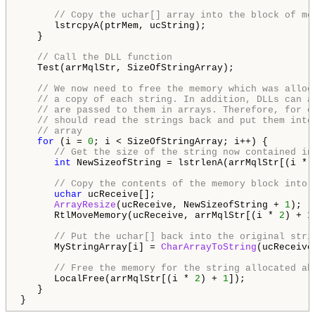
// Copy the uchar[] array into the block of me
      lstrcpyA(ptrMem, ucString);     

   }

// Call the DLL function
   Test(arrMqlStr, SizeOfStringArray);

// We now need to free the memory which was alloc
// a copy of each string. In addition, DLLs can a
// are passed to them in arrays. Therefore, for c
// should read the strings back and put them into
// array
for
 (i = 
0
; i < SizeOfStringArray; i++) {

// Get the size of the string now contained in
int
 NewSizeofString = lstrlenA(arrMqlStr[(i * 
// Copy the contents of the memory block into 
uchar
 ucReceive[];

ArrayResize
(ucReceive, NewSizeofString + 
1
);

      RtlMoveMemory(ucReceive, arrMqlStr[(i * 
2
) + 
1
// Put the uchar[] back into the original stri
      MyStringArray[i] = 
CharArrayToString
(ucReceive)
// Free the memory for the string allocated ab
      LocalFree(arrMqlStr[(i * 
2
) + 
1
]);

   }

}