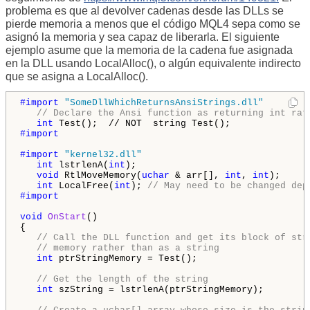
problema es que al devolver cadenas desde las DLLs se
pierde memoria a menos que el código MQL4 sepa como se
asignó la memoria y sea capaz de liberarla. El siguiente
ejemplo asume que la memoria de la cadena fue asignada
en la DLL usando LocalAlloc(), o algún equivalente indirecto
que se asigna a LocalAlloc().
#import 
"SomeDllWhichReturnsAnsiStrings.dll"
// Declare the Ansi function as returning int rat
int
#import

#import 
"kernel32.dll"
int
 lstrlenA(
int
);

void
 RtlMoveMemory(
uchar
 & arr[], 
int
, 
int
);

int
 LocalFree(
int
); 
// May need to be changed dep
#import

void
OnStart
()

{

// Call the DLL function and get its block of str
// memory rather than as a string 
int
 ptrStringMemory = Test();

// Get the length of the string 
int
 szString = lstrlenA(ptrStringMemory);
