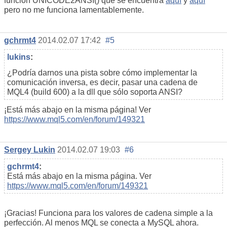
función UNICODE2ANSI() que se encuentra
aquí
y
aquí
pero no me funciona lamentablemente.
gchrmt4
2014.02.07 17:42
#5
lukins
:
¿Podría darnos una pista sobre cómo implementar la
comunicación inversa, es decir, pasar una cadena de
MQL4 (build 600) a la dll que sólo soporta ANSI?
¡Está más abajo en la misma página! Ver
https://www.mql5.com/en/forum/149321
Sergey Lukin
2014.02.07 19:03
#6
gchrmt4
:
Está más abajo en la misma página. Ver
https://www.mql5.com/en/forum/149321
¡Gracias! Funciona para los valores de cadena simple a la
perfección. Al menos MQL se conecta a MySQL ahora.