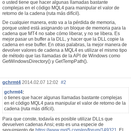
o usted tiene que hacer algunas llamadas bastante
complejas en el código MQL4 para manipular el valor de
retorno de la cadena (ruta más difícil).
De cualquier manera, esto va a la pérdida de memoria,
porque usted está asignando un bloque de memoria para la
cadena que MT4 no sabe cómo liberar, y no se libera. Es
mejor pasar un buffer a la DLL, y hacer que la DLL copie la
cadena en ese buffer. En otras palabras, la mejor manera de
devolver valores de cadena a MQL4 es utilizar el mismo tipo
de método que las llamadas de la API de Windows como
GetWindowsDirectory() y GetTempPath().
gchrmt4
2014.02.07 12:02
#2
gchrmt4
:
o tienes que hacer algunas llamadas bastante complejas
en el código MQL4 para manipular el valor de retorno de la
cadena (ruta más difícil).
Para que conste, todavía es posible utilizar DLLs que
devuelven cadenas Ansi; esto es una especie de
seguimiento de
https://www.mql5.com/en/forum/149321.
El