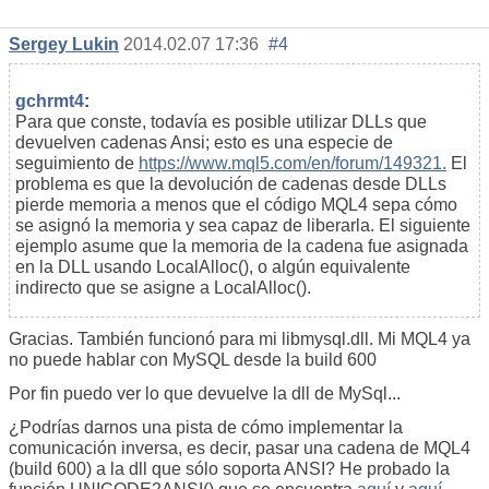
Sergey Lukin
2014.02.07 17:36
#4
gchrmt4
:
Para que conste, todavía es posible utilizar DLLs que
devuelven cadenas Ansi; esto es una especie de
seguimiento de
https://www.mql5.com/en/forum/149321.
El
problema es que la devolución de cadenas desde DLLs
pierde memoria a menos que el código MQL4 sepa cómo
se asignó la memoria y sea capaz de liberarla. El siguiente
ejemplo asume que la memoria de la cadena fue asignada
en la DLL usando LocalAlloc(), o algún equivalente
indirecto que se asigne a LocalAlloc().
Gracias. También funcionó para mi libmysql.dll. Mi MQL4 ya
no puede hablar con MySQL desde la build 600
Por fin puedo ver lo que devuelve la dll de MySql...
¿Podrías darnos una pista de cómo implementar la
comunicación inversa, es decir, pasar una cadena de MQL4
(build 600) a la dll que sólo soporta ANSI?
He probado la