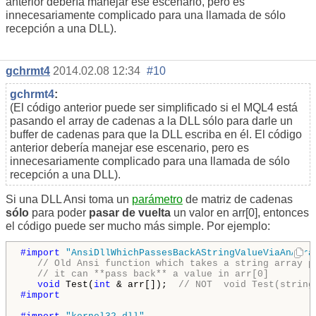
anterior debería manejar ese escenario, pero es
innecesariamente complicado para una llamada de sólo
recepción a una DLL).
gchrmt4
2014.02.08 12:34
#10
gchrmt4
:
(El código anterior puede ser simplificado si el MQL4 está
pasando el array de cadenas a la DLL sólo para darle un
buffer de cadenas para que la DLL escriba en él. El código
anterior debería manejar ese escenario, pero es
innecesariamente complicado para una llamada de sólo
recepción a una DLL).
Si una DLL Ansi toma un
parámetro
de matriz de cadenas
sólo
para poder
pasar de vuelta
un valor en arr[0], entonces
el código puede ser mucho más simple. Por ejemplo:
#import 
"AnsiDllWhichPassesBackAStringValueViaAnArra
// Old Ansi function which takes a string array p
// it can **pass back** a value in arr[0]
void
 Test(
int
 & arr[]);  
// NOT  void Test(string
#import
