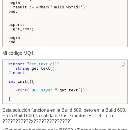
begin

  result := PChar('Hello world!');

end;

exports

  get_text;

begin

end.
Mi código MQ4:
#import 
"get_text.dll"
string
#import

int
 init(){

Print
(
"DLL says: "
,get_text());

}
Esta solución funciona en la Build 509, pero en la Build 600.
En la Build 600, la salida de los expertos es: "DLL dice:
???????????x??????????????"