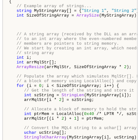
{

// Example array of strings...
string
 MyStringArray[] = {
"String 1"
, 
"String 2"
};
int
 SizeOfStringArray = 
ArraySize
(MyStringArray);

// A string array (received by the DLL as an arra
// to an int array where the even-numbered member
// members are pointers to string memory.
// We start by creating an int array, which needs
// string array
int
 i;

int
 arrMqlStr[];

ArrayResize
(arrMqlStr, SizeOfStringArray * 
2
);

// Populate the array which simulates MqlStr[]. F
// a block of memory using LocalAlloc() and copy 
for
 (i = 
0
; i < SizeOfStringArray; i++) {

// Get the length of the string and store it
int
 szString = 
StringLen
(MyStringArray[i]);

      arrMqlStr[i * 
2
] = szString;

// Allocate a block of memory to hold the stri
int
 ptrMem = LocalAlloc(
0x40
 /* LPTR */, szStr
      arrMqlStr[(i * 
2
) + 
1
] = ptrMem;

// Convert the MQL4 string to a uchar[] array
uchar
 ucString[];

StringToCharArray
(MyStringArray[i], ucString);
