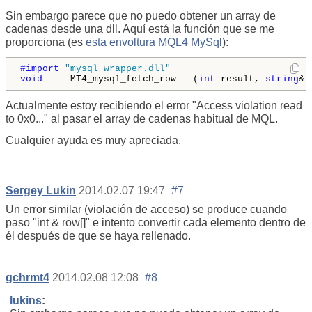
Sin embargo parece que no puedo obtener un array de
cadenas desde una dll. Aquí está la función que se me
proporciona (es
esta envoltura MQL4 MySql
):
#import 
"mysql_wrapper.dll"
void
     MT4_mysql_fetch_row   (
int
 result, 
string
& 
Actualmente estoy recibiendo el error "Access violation read
to 0x0..." al pasar el array de cadenas habitual de MQL.
Cualquier ayuda es muy apreciada.
Sergey Lukin
2014.02.07 19:47
#7
Un error similar (violación de acceso) se produce cuando
paso "int & row[]" e intento convertir cada elemento dentro de
él después de que se haya rellenado.
gchrmt4
2014.02.08 12:08
#8
lukins
: