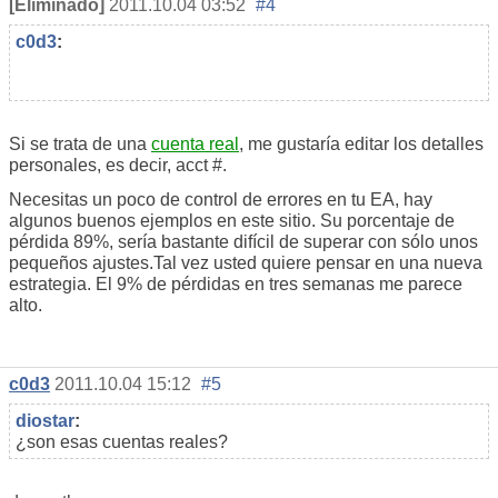
[Eliminado]
2011.10.04 03:52
#4
c0d3
:
Si se trata de una
cuenta real
, me gustaría editar los detalles
personales, es decir, acct #.
Necesitas un poco de control de errores en tu EA, hay
algunos buenos ejemplos en este sitio. Su porcentaje de
pérdida 89%, sería bastante difícil de superar con sólo unos
pequeños ajustes.Tal vez usted quiere pensar en una nueva
estrategia. El 9% de pérdidas en tres semanas me parece
alto.
c0d3
2011.10.04 15:12
#5
diostar
:
¿son esas cuentas reales?