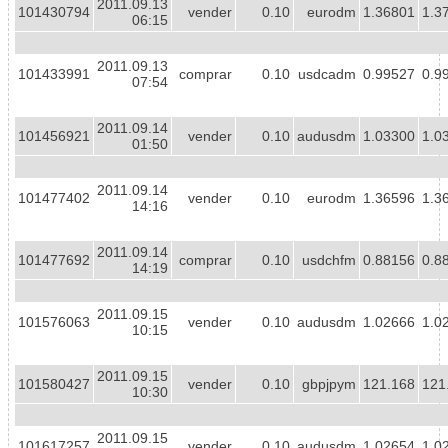
2011.09.13
101430794
vender
0.10
eurodm
1.36801
1.3
06:15
2011.09.13
101433991
comprar
0.10
usdcadm
0.99527
0.9
07:54
2011.09.14
101456921
vender
0.10
audusdm
1.03300
1.0
01:50
2011.09.14
101477402
vender
0.10
eurodm
1.36596
1.3
14:16
2011.09.14
101477692
comprar
0.10
usdchfm
0.88156
0.8
14:19
2011.09.15
101576063
vender
0.10
audusdm
1.02666
1.0
10:15
2011.09.15
101580427
vender
0.10
gbpjpym
121.168
121
10:30
2011.09.15
101617257
vender
0.10
audusdm
1.02654
1.0