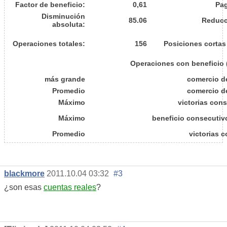
Factor de beneficio:
0,61
Pa
Disminución
85.06
Reducc
absoluta:
Operaciones totales:
156
Posiciones cortas
Operaciones con beneficio (
más grande
comercio d
Promedio
comercio d
Máximo
victorias cons
Máximo
beneficio consecutiv
Promedio
victorias 
blackmore
2011.10.04 03:32
#3
¿son esas
cuentas reales
?