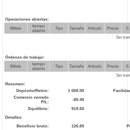
Operaciones abiertas:
tiempo
Billete
Tipo
Tamaño
Articulo
Precio
S 
abierto
Sin tra
Órdenes de trabajo:
tiempo
Billete
Tipo
Tamaño
Articulo
Precio
S 
abierto
Sin tra
Resumen:
Depósito/Retiro:
1 000.00
Facilida
Comercio cerrado
-80.40
P/L:
Equilibrio:
919.60
Detalles:
Beneficio bruto:
126.85
P