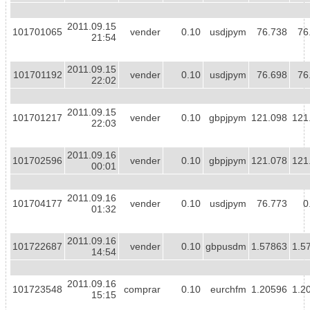
2011.09.15
101701065
vender
0.10
usdjpym
76.738
76
21:54
2011.09.15
101701192
vender
0.10
usdjpym
76.698
76
22:02
2011.09.15
101701217
vender
0.10
gbpjpym
121.098
121
22:03
2011.09.16
101702596
vender
0.10
gbpjpym
121.078
121
00:01
2011.09.16
101704177
vender
0.10
usdjpym
76.773
0
01:32
2011.09.16
101722687
vender
0.10
gbpusdm
1.57863
1.5
14:54
2011.09.16
101723548
comprar
0.10
eurchfm
1.20596
1.2
15:15