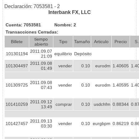
Declaración: 7053581 - 2
Interbank FX, LLC
Cuenta: 7053581
Nombre: 2
Transacciones Cerradas:
tiempo
Billete
Tipo
Tamaño
Articulo
Precio
S 
abierto
2011.09.07
101301194
equilibrio
Depósito
21:09
2011.09.08
101304497
vender
0.10
eurodm
1.40605
1.4
01:49
2011.09.08
101309725
vender
0.10
eurodm
1.40595
1.4
07:43
2011.09.12
101410259
comprar
0.10
usdchfm
0.88344
0.8
13:49
2011.09.13
101427457
vender
0.10
eurgbpm
0.86219
0.8
03:30