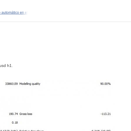
 automático en el
rusd h1.