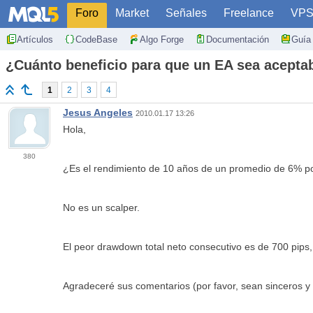
Foro
Market
Señales
Freelance
VP
Artículos
CodeBase
Algo Forge
Documentación
Guía 
¿Cuánto beneficio para que un EA sea acepta
1
2
3
4
Jesus Angeles
2010.01.17 13:26
Hola,
380
¿Es el rendimiento de 10 años de un promedio de 6% po
No es un scalper.
El peor drawdown total neto consecutivo es de 700 pips, 
Agradeceré sus comentarios (por favor, sean sinceros 