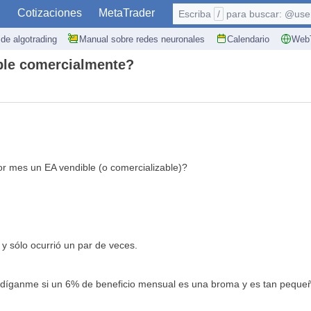
S
Cotizaciones
MetaTrader
Escriba
/
para buscar: @user,
de algotrading
Manual sobre redes neuronales
Calendario
WebT
ble comercialmente?
r mes un EA vendible (o comercializable)?
y sólo ocurrió un par de veces.
y díganme si un 6% de beneficio mensual es una broma y es tan peque