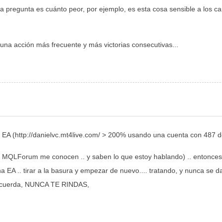
a pregunta es cuánto peor, por ejemplo, es esta cosa sensible a los ca
una acción más frecuente y más victorias consecutivas...
mi EA (http://danielvc.mt4live.com/ > 200% usando una cuenta con 487 
 MQLForum me conocen .. y saben lo que estoy hablando) .. entonces la 
EA .. tirar a la basura y empezar de nuevo.... tratando, y nunca se da
 recuerda, NUNCA TE RINDAS,