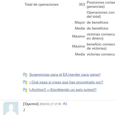
Posiciones corta
Total de operaciones
353
ganancias)
Operaciones con 
del total)
Mayor
de beneficios
Media
de beneficios
victorias consecu
Máximo
en dinero)
beneficio consec
Máximo
de victorias)
Media
victorias consecu
Sugerencias para el EA (perder para ganar)
¿Qué pasa si crees que has encontrado oro?
[¡Archivo!] ¡¡¡Escribiendo un país juntos!!!
[Удален]
#1
2010.01.17 17:45
J