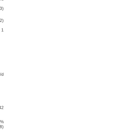
3)
2)
1
/d
42
5%
8)