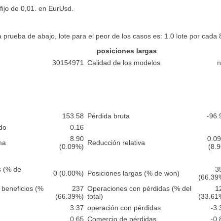
fijo de 0,01. en EurUsd.
a prueba de abajo, lote para el peor de los casos es: 1.0 lote por cada 
posiciones largas
30154971
Calidad de los modelos
n
153.58
Pérdida bruta
-96.
do
0.16
8.90
0.0
ma
Reducción relativa
(0.09%)
(8.9
s (% de
3
0 (0.00%)
Posiciones largas (% de won)
(66.39
beneficios (%
237
Operaciones con pérdidas (% del
1
(66.39%)
total)
(33.61
3.37
operación con pérdidas
-3.
0.65
Comercio de pérdidas
-0.