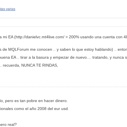
tas varias
ira mi EA (http://danielvc.mt4live.com/ > 200% usando una cuenta con 
os de MQLForum me conocen .. y saben lo que estoy hablando) .. entonces
ena EA .. tirar a la basura y empezar de nuevo.... tratando, y nunca s
... recuerda, NUNCA TE RINDAS,
o, pero es tan pobre en hacer dinero.
cionales como el año 2008 del eur usd.
nero real?