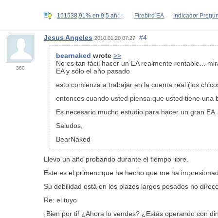
151538,91% en 9,5 años,
Firebird EA
Indicador Pregun
Jesus Angeles
#4
2010.01.20 07:27
bearnaked
wrote
>>
No es tan fácil hacer un EA realmente rentable... m
380
EA y sólo el año pasado
esto comienza a trabajar en la cuenta real (los chic
entonces cuando usted piensa que usted tiene una bu
Es necesario mucho estudio para hacer un gran EA
Saludos,
BearNaked
Llevo un año probando durante el tiempo libre.
Este es el primero que he hecho que me ha impresionad
Su debilidad está en los plazos largos pesados no direc
Re: el tuyo
¡Bien por ti! ¿Ahora lo vendes? ¿Estás operando con di