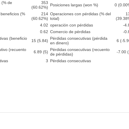
s (% de
353
Posiciones largas (won %)
0 (0.00
(60.62%)
beneficios (%
214
Operaciones con pérdidas (% del
1
(60.62%)
total)
(39.38
4.02
operación con pérdidas
-4.
0.62
Comercio de pérdidas
-0.
tivas (beneficio
Pérdidas consecutivas (pérdida
15 (5.84)
6 (-5.9
en dinero)
utivo (recuento
Pérdidas consecutivas (recuento
6.89 (5)
-7.00 (
de pérdidas)
tivas
3
Pérdidas consecutivas