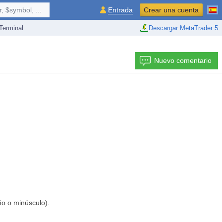
 $symbol, ...
Entrada
Crear una cuenta
erminal
Descargar MetaTrader 5
Nuevo comentario
ño o minúsculo).