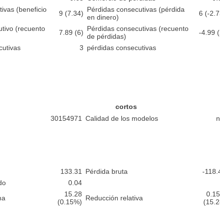
tivas (beneficio
Pérdidas consecutivas (pérdida
9 (7.34)
6 (-2.7
en dinero)
utivo (recuento
Pérdidas consecutivas (recuento
7.89 (6)
-4.99 (
de pérdidas)
cutivas
3
pérdidas consecutivas
cortos
30154971
Calidad de los modelos
n
133.31
Pérdida bruta
-118.
do
0.04
15.28
0.1
ma
Reducción relativa
(0.15%)
(15.2