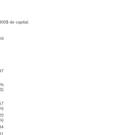
800$ de capital.
/d
97
9%
0)
57
%)
20
%)
34
81