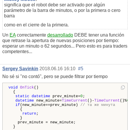
significa que el robot debe ser activado por algún
parámetro de la barra de minutos, o por la primera o cero
barra
como en el cierre de la primera.
Un
EA
correctamente
desarrollado
DEBE tener una función
que retrase la apertura de nuevas posiciones por tiempo:
esperar un minuto o 62 segundos... Pero esto es para traders
competentes...
Sergey Savinkin
2018.06.16 16:10
#5
No sé si "no contó", pero se puede filtrar por tiempo
void
OnTick
()

  {

static
datetime
 prev_minute=
0
;

datetime
 new_minute=
TimeCurrent
()-
TimeCurrent
()%
6
if
(new_minute==prev_minute) 
// та же минута
     {

return
;

     }

    prev_minute = new_minute;
