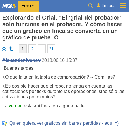
Entrada
Foro
Explorando el Grial. "El 'grial del probador'
sólo funciona en el probador. Y cómo hacer
que un gráfico en línea se convierta en un
gráfico de prueba. O
1
2
...
21
Alexander Ivanov
2018.06.16 15:37
¡Buenas tardes!
¿O qué falta en la tabla de comprobación? -¿Comillas?
¿Es posible hacer que el robot no tenga en cuenta las
cotizaciones por ticks durante las operaciones, sino sólo las
cotizaciones por minutos?
La
verdad
está ahí fuera en alguna parte...
Quien quiera ver gráficos sin barras perdidas - aquí =)