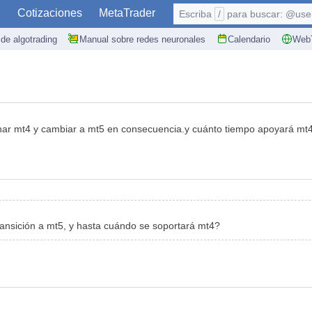
S
Cotizaciones
MetaTrader
Escriba
/
para buscar: @user,
de algotrading
Manual sobre redes neuronales
Calendario
WebT
onar mt4 y cambiar a mt5 en consecuencia.y cuánto tiempo apoyará mt
transición a mt5, y hasta cuándo se soportará mt4?