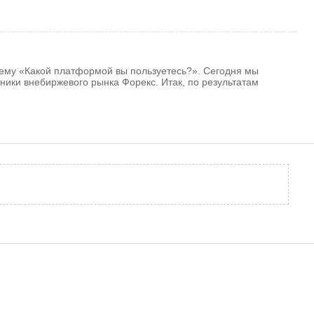
тему «Какой платформой вы пользуетесь?». Сегодня мы
ники внебиржевого рынка Форекс. Итак, по результатам