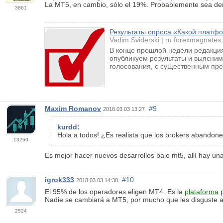
La MT5, en cambio, sólo el 19%. Probablemente sea de
3861
Результаты опроса «Какой платфо
Vadim Sviderski
ru.forexmagnates
В конце прошлой недели редакция
опубликуем результаты и выясним
голосования, с существенным пре
Maxim Romanov
#9
2018.03.03 13:27
kurdd
:
Hola a todos! ¿Es realista que los brokers abandon
13260
Es mejor hacer nuevos desarrollos bajo mt5, allí hay un
igrok333
#10
2018.03.03 14:38
El 95% de los operadores eligen MT4. Es la
plataforma
p
Nadie se cambiará a MT5, por mucho que les disguste a
2524