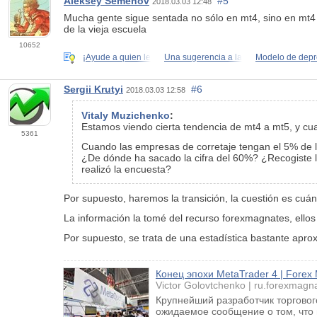
Aleksey Semenov
#5
2018.03.03 12:48
Mucha gente sigue sentada no sólo en mt4, sino en mt4
de la vieja escuela
10652
¡Ayude a quien le
Una sugerencia a la
Modelo de dep
Sergii Krutyi
#6
2018.03.03 12:58
Vitaly Muzichenko
:
Estamos viendo cierta tendencia de mt4 a mt5, y 
5361
Cuando las empresas de corretaje tengan el 5% de lo
¿De dónde ha sacado la cifra del 60%? ¿Recogiste l
realizó la encuesta?
Por supuesto, haremos la transición, la cuestión es cu
La información la tomé del recurso forexmagnates, ellos
Por supuesto, se trata de una estadística bastante aprox
Конец эпохи MetaTrader 4 | Forex
Victor Golovtchenko
ru.forexmagn
Крупнейший разработчик торгового
ожидаемое сообщение о том, что