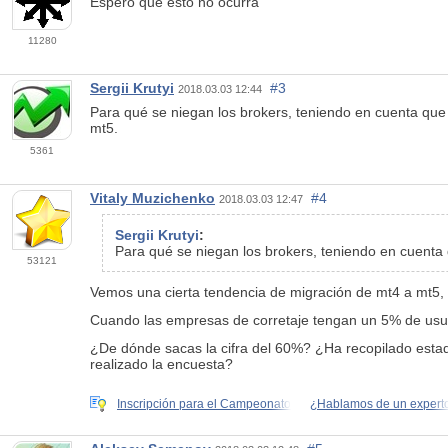
Espero que esto no ocurra
11280
Sergii Krutyi
#3
2018.03.03 12:44
Para qué se niegan los brokers, teniendo en cuenta que
mt5.
5361
Vitaly Muzichenko
#4
2018.03.03 12:47
Sergii Krutyi
:
Para qué se niegan los brokers, teniendo en cuent
53121
Vemos una cierta tendencia de migración de mt4 a mt5, 
Cuando las empresas de corretaje tengan un 5% de usuar
¿De dónde sacas la cifra del 60%? ¿Ha recopilado esta
realizado la encuesta?
Inscripción para el Campeonato
¿Hablamos de un expert