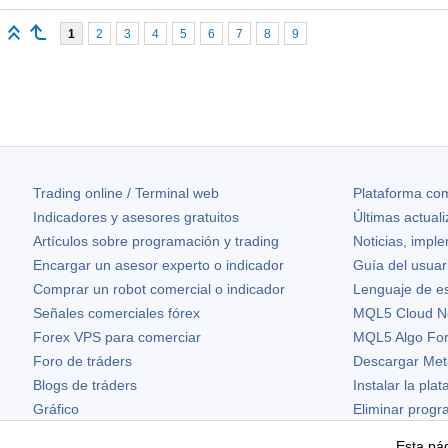
1
2
3
4
5
6
7
8
9
Trading online / Terminal web
Plataforma com
Indicadores y asesores gratuitos
Últimas actual
Artículos sobre programación y trading
Noticias, impl
Encargar un asesor experto o indicador
Guía del usuar
Comprar un robot comercial o indicador
Lenguaje de e
Señales comerciales fórex
MQL5 Cloud N
Forex VPS para comerciar
MQL5 Algo Fo
Foro de tráders
Descargar Met
Blogs de tráders
Instalar la pla
Gráfico
Eliminar prog
Widgets gratuitos
Esta pág