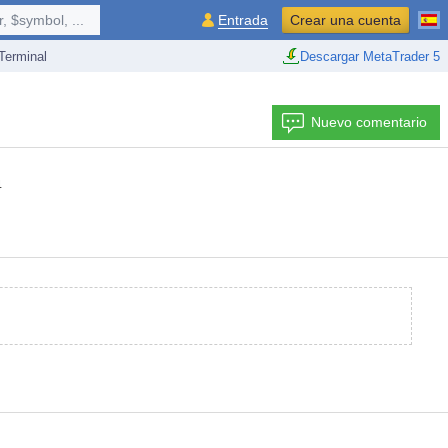
 $symbol, ...
Entrada
Crear una cuenta
erminal
Descargar MetaTrader 5
Nuevo comentario
4