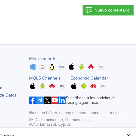
Nuevo comentario
MetaTrader 5
MQL5 Channels
Economic Calendar
ta
 de Datos
Suscríbase a las noticias de
trading algorítmico
No es un bróker, no hay cuentas comerciales reales
35 Dodekanisou str, Germasogeia,
4043, Limassol, Cyprus
Copyright 2000-2026,
MetaQuotes Ltd
 Cookies
.