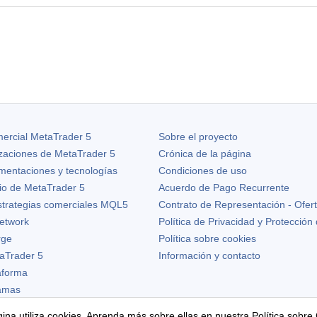
ercial MetaTrader 5
Sobre el proyecto
izaciones de
MetaTrader 5
Crónica de la página
ementaciones y tecnologías
Condiciones de uso
io de MetaTrader 5
Acuerdo de Pago Recurrente
strategias comerciales MQL5
Contrato de Representación - Ofer
etwork
Política de Privacidad y Protección
rge
Política sobre cookies
aTrader 5
Información y contacto
taforma
ramas
ina utiliza cookies. Aprenda más sobre ellas en nuestra
Política sobre