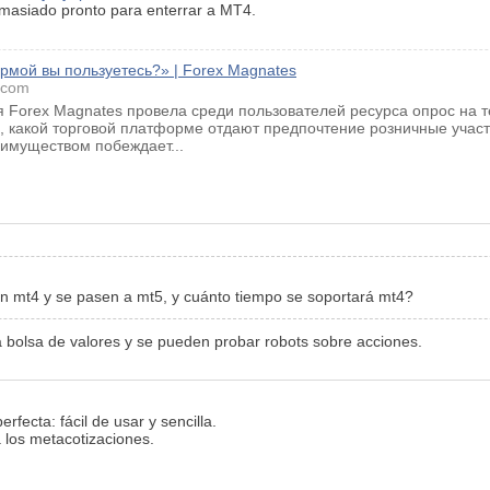
masiado pronto para enterrar a MT4.
рмой вы пользуетесь?» | Forex Magnates
.com
 Forex Magnates провела среди пользователей ресурса опрос на 
, какой торговой платформе отдают предпочтение розничные участ
имуществом побеждает...
en mt4 y se pasen a mt5, y cuánto tiempo se soportará mt4?
a bolsa de valores y se pueden probar robots sobre acciones.
erfecta: fácil de usar y sencilla.
 los metacotizaciones.