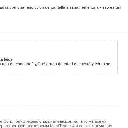
gadas con una resolución de pantalla insanamente baja - eso es tan
á lejos.
para una en concreto? ¿Qué grupo de edad encuestó y cómo se
Corp., опубликовало драматическое, но, в то же время,
ров торговой платформы MetaTrader 4 и соответствующих