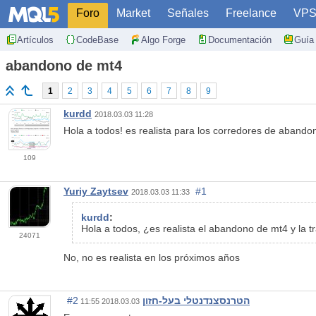
Foro
Market
Señales
Freelance
VP
Artículos
CodeBase
Algo Forge
Documentación
Guía 
abandono de mt4
1
2
3
4
5
6
7
8
9
kurdd
2018.03.03 11:28
Hola a todos! es realista para los corredores de aband
109
Yuriy Zaytsev
#1
2018.03.03 11:33
kurdd
:
Hola a todos, ¿es realista el abandono de mt4 y la 
24071
No, no es realista en los próximos años
#2
הטרנסצנדנטלי בעל-חזון
2018.03.03 11:55