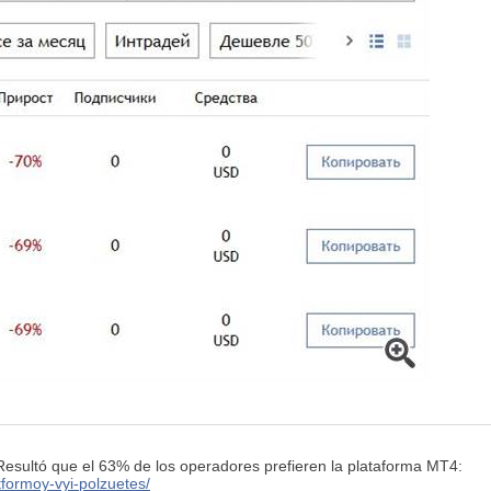
esultó que el 63% de los operadores prefieren la plataforma MT4:
tformoy-vyi-polzuetes/