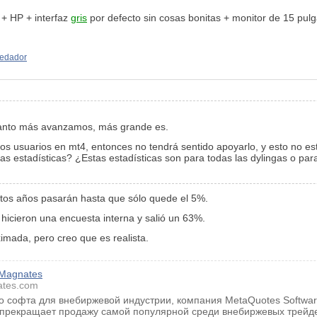
 + HP + interfaz
gris
por defecto sin cosas bonitas + monitor de 15 pul
redador
cuanto más avanzamos, más grande es.
s usuarios en mt4, entonces no tendrá sentido apoyarlo, y esto no est
as estadísticas? ¿Estas estadísticas son para todas las dylingas o 
ántos años pasarán hasta que sólo quede el 5%.
 hicieron una encuesta interna y salió un 63%.
imada, pero creo que es realista.
 Magnates
ates.com
 софта для внебиржевой индустрии, компания MetaQuotes Software 
 прекращает продажу самой популярной среди внебиржевых трейде