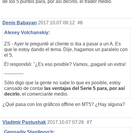
de los 5 puntos para, por así decirlo, el trader medio.
Denis Babayan
2017.10.07 06:12
#6
Alexey Volchanskiy
:
ZS - Ayer le pregunté al cliente si iba a pasar a un A. Es
que le estoy dando el tema. Dije, hagamos un paralelo con
el 5.
Él respondió: "¿Es eso posible? Vamos, ¡pagaré un extra!
-------------
Sólo digo que la gente no sabe lo que es posible, estoy
cansado de contar
las ventajas del Serie 5 para, por así
decirlo
, el comerciante medio.
¿Qué pasa con los gráficos offline en MT5? ¿Hay alguna?
Vladimir Pastushak
2017.10.07 07:26
#7
Gennadiy Stanilevych
: