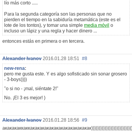
lío más corto .....
Para la segunda categoría son las personas que no
pierden el tiempo en la sabiduría metamática (este es el
lote de los tontos), y tomar una simple
media móvil
o
incluso un lápiz y una regla y hacer dinero ...
entonces estás en primera o en tercera.
Alexander Ivanov
2016.01.28 18:51
#8
new-rena
:
pero me gusta este. Y es algo sofisticado sin sonar grosero
- 3-boys))))
"o si no - ¡mal, siéntate 2!"
No. ¡El 3 es mejor! )
Alexander Ivanov
2016.01.28 18:56
#9
акакакаккаккакакакакакакакакакакакакак))))))))))))))))))))))))))))))