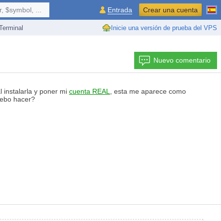
 $symbol, ...
Entrada
Crear una cuenta
erminal
Inicie una versión de prueba del VPS
Nuevo comentario
l instalarla y poner mi
cuenta REAL
, esta me aparece como
debo hacer?