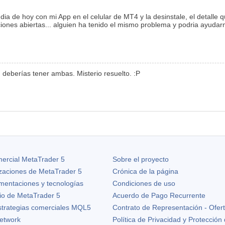
ia de hoy con mi App en el celular de MT4 y la desinstale, el detalle 
aciones abiertas... alguien ha tenido el mismo problema y podria ayud
, deberías tener ambas. Misterio resuelto. :P
ercial MetaTrader 5
Sobre el proyecto
izaciones de
MetaTrader 5
Crónica de la página
ementaciones y tecnologías
Condiciones de uso
io de MetaTrader 5
Acuerdo de Pago Recurrente
strategias comerciales MQL5
Contrato de Representación - Ofer
etwork
Política de Privacidad y Protección