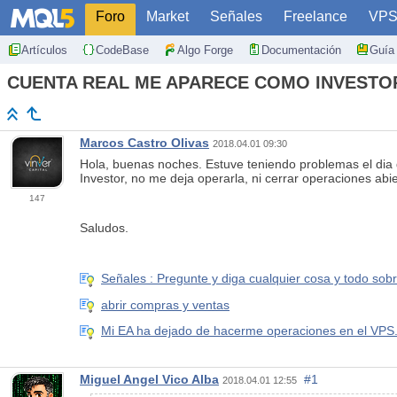
Foro
Market
Señales
Freelance
VP
Artículos
CodeBase
Algo Forge
Documentación
Guía 
CUENTA REAL ME APARECE COMO INVESTOR.
Marcos Castro Olivas
2018.04.01 09:30
Hola, buenas noches. Estuve teniendo problemas el dia de
Investor, no me deja operarla, ni cerrar operaciones ab
147
Saludos.
Señales : Pregunte y diga cualquier cosa y todo sob
abrir compras y ventas
Mi EA ha dejado de hacerme operaciones en el VPS.
Miguel Angel Vico Alba
#1
2018.04.01 12:55