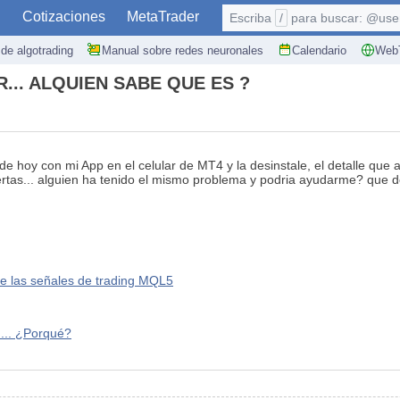
S
Cotizaciones
MetaTrader
Escriba
/
para buscar: @user,
de algotrading
Manual sobre redes neuronales
Calendario
WebT
.. ALQUIEN SABE QUE ES ?
 hoy con mi App en el celular de MT4 y la desinstale, el detalle que a
iertas... alguien ha tenido el mismo problema y podria ayudarme? que 
re las señales de trading MQL5
... ¿Porqué?